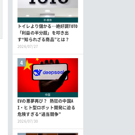
半導体
トイレより儲かる…絶好調TOTO
「利益の半分超」を叩き出
す“知られざる商品”とは？
2026/07/27
4
中国
EVの悪夢再び？ 熱狂の中国A
I・ヒト型ロボット開発に迫る
危険すぎる“過当競争”
2026/07/30