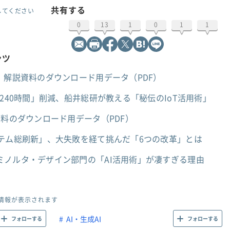
共有する
してください
0
13
1
0
1
1
ンツ
」解説資料のダウンロード用データ（PDF）
240時間」削減、船井総研が教える「秘伝のIoT活用術」
資料のダウンロード用データ（PDF）
ステム総刷新」、大失敗を経て挑んだ「6つの改革」とは
ミノルタ・デザイン部門の「AI活用術」が凄すぎる理由
情報が表示されます
AI・生成AI
フォローする
フォローする