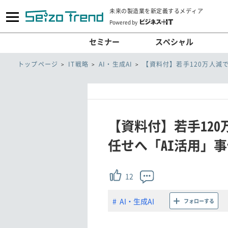
未来の製造業を新定義するメディア
Powered by
セミナー
スペシャル
トップページ
IT戦略
AI・生成AI
【資料付】若手120万人減
【資料付】若手12
任せへ「AI活用」事例
12
AI・生成AI
フォローする