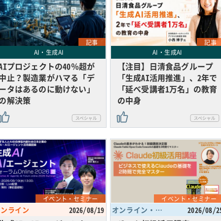
記事
記事
AI・生成AI
AI・生成AI
AIプロジェクトの40％超が
【注目】日清食品グループ
中止？製造業がハマる「デ
「生成AI活用推進」、2年で
ータはあるのに動けない」
「延べ受講者1万名」の教育
の解決策
の中身
イベント・セミナー
イベント・セミナー
オンライン
2026/08/19
オンライン・東京都
2026/08/2