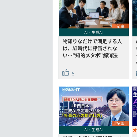
記事
AI・生成AI
物知りなだけで満足する人
は、AI時代に評価されな
い…“知的メタボ”解消法
5
記事
AI・生成AI