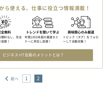
から使える、
仕事に役立つ情報満載！
完全無料
トレンドを聞いて学ぶ
興味関心のみ厳選
月額料なし、完全
年間1000本超の厳選セミ
トピック（タグ）をフォロ
い放題！
ナーに参加し放題！
ーして自動収集！
料
ビジネス+IT会員のメリットとは？
1
2
前へ