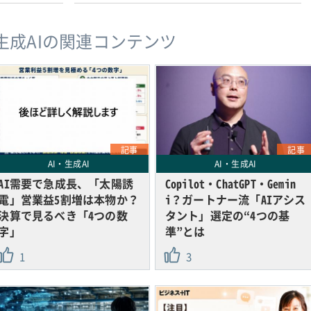
・生成AIの関連コンテンツ
記事
記事
AI・生成AI
AI・生成AI
AI需要で急成長、「太陽誘
Copilot・ChatGPT・Gemin
電」営業益5割増は本物か？
i？ガートナー流「AIアシス
決算で見るべき「4つの数
タント」選定の“4つの基
字」
準”とは
1
3