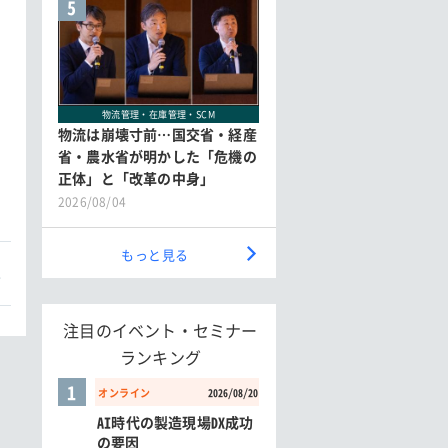
5
物流管理・在庫管理・SCM
物流は崩壊寸前…国交省・経産
省・農水省が明かした「危機の
正体」と「改革の中身」
2026/08/04
もっと見る
本
注目のイベント・セミナー
ランキング
1
オンライン
2026/08/20
AI時代の製造現場DX成功
の要因