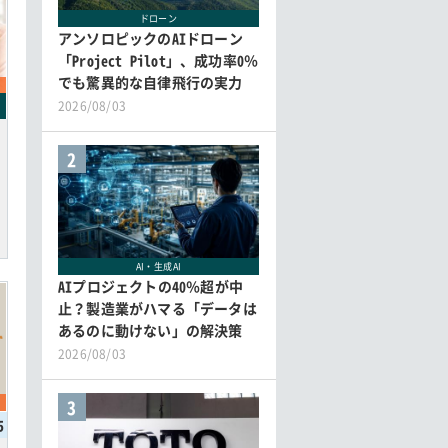
ドローン
アンソロピックのAIドローン
「Project Pilot」、成功率0％
でも驚異的な自律飛行の実力
2026/08/03
2
AI・生成AI
AIプロジェクトの40％超が中
止？製造業がハマる「データは
あるのに動けない」の解決策
2026/08/03
3
5