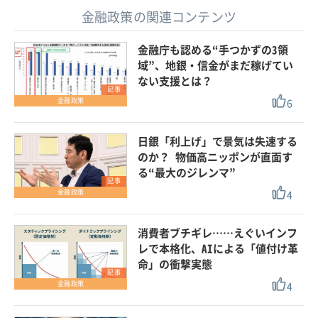
金融政策の関連コンテンツ
金融庁も認める“手つかずの3領
域”、地銀・信金がまだ稼げてい
ない支援とは？
記事
6
金融政策
日銀「利上げ」で景気は失速する
のか？ 物価高ニッポンが直面す
る“最大のジレンマ”
記事
4
金融政策
消費者ブチギレ……えぐいインフ
レで本格化、AIによる「値付け革
命」の衝撃実態
記事
4
金融政策