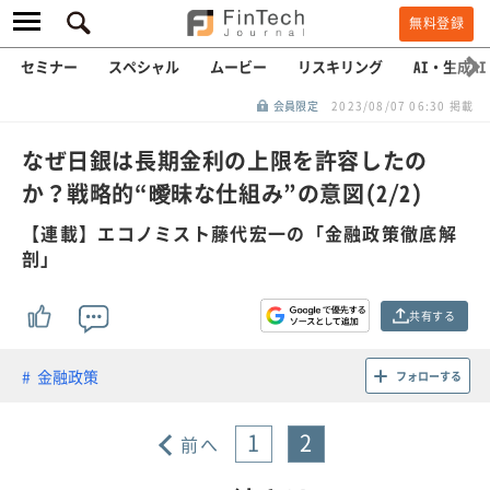
無料登録
セミナー
スペシャル
ムービー
リスキリング
AI・生成AI
会員限定
2023/08/07 06:30 掲載
なぜ日銀は長期金利の上限を許容したの
か？戦略的“曖昧な仕組み”の意図(2/2)
【連載】エコノミスト藤代宏一の「金融政策徹底解
剖」
共有する
金融政策
フォローする
1
2
前へ