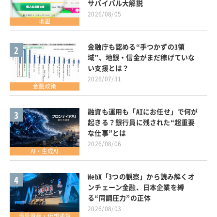
サバイバル大解説
2026/08/05
地銀
金融庁も認める“手つかずの3領
2
域”、地銀・信金がまだ稼げていな
い支援とは？
2026/07/31
金融政策
融資も運用も「AIにお任せ」で何が
3
起きる？銀行員に残された“超重要
な仕事”とは
2026/08/06
AI・生成AI
WebX「3つの観察」から読み解くオ
4
ンチェーン金融、日本企業を縛
る“同調圧力”の正体
2026/08/03
暗号資産・仮想通貨