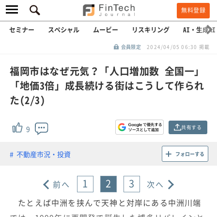
無料登録
セミナー
スペシャル
ムービー
リスキリング
AI・生成AI
会員限定
2024/04/05 06:30 掲載
福岡市はなぜ元気？「人口増加数 全国一」
「地価3倍」成長続ける街はこうして作られ
た(2/3)
共有する
9
不動産市況・投資
フォローする
1
2
3
前へ
次へ
たとえば中洲を挟んで天神と対岸にある中洲川端