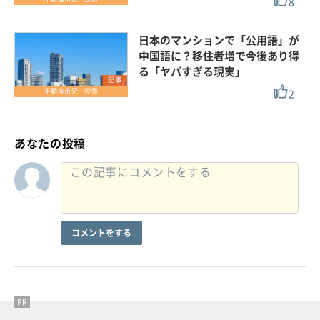
8
日本のマンションで「公用語」が
中国語に？移住者増で今後あり得
る「ヤバすぎる現実」
記事
2
不動産市況・投資
あなたの投稿
コメントをする
PR
PR
PR