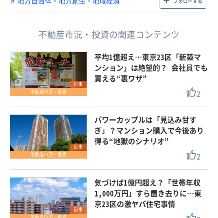
地方自治体・地方創生・地域経済
フォローする
不動産市況・投資の関連コンテンツ
平均1億超え…東京23区「新築マ
ンション」は絶望的？ 会社員でも
買える“裏ワザ”
記事
2
不動産市況・投資
パワーカップルは「見込み甘す
ぎ」？マンション購入で今後あり
得る“地獄のシナリオ”
記事
2
不動産市況・投資
気づけば1億円超え？「世帯年収
1,000万円」すら置き去りに…東
京23区の激ヤバ住宅事情
記事
不動産市況・投資