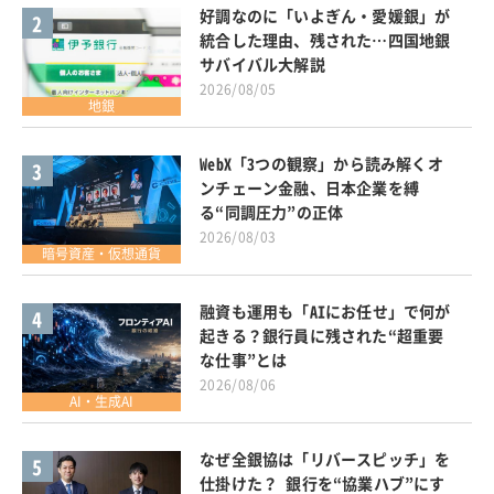
好調なのに「いよぎん・愛媛銀」が
2
統合した理由、残された…四国地銀
サバイバル大解説
2026/08/05
地銀
WebX「3つの観察」から読み解くオ
3
ンチェーン金融、日本企業を縛
る“同調圧力”の正体
2026/08/03
暗号資産・仮想通貨
融資も運用も「AIにお任せ」で何が
4
起きる？銀行員に残された“超重要
な仕事”とは
2026/08/06
AI・生成AI
なぜ全銀協は「リバースピッチ」を
5
仕掛けた？ 銀行を“協業ハブ”にす