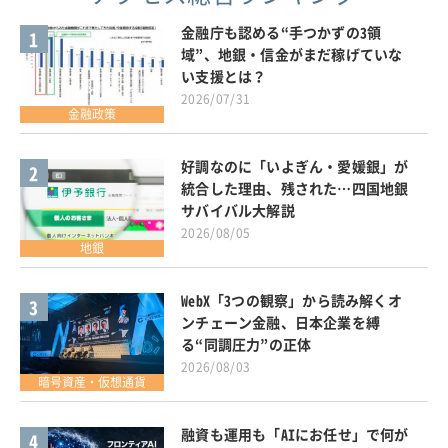
金融庁も認める“手つかずの3領
1
域”、地銀・信金がまだ稼げていな
い支援とは？
2026/07/31
金融政策
好調なのに「いよぎん・愛媛銀」が
2
統合した理由、残された…四国地銀
サバイバル大解説
2026/08/05
地銀
WebX「3つの観察」から読み解くオ
3
ンチェーン金融、日本企業を縛
る“同調圧力”の正体
2026/08/03
暗号資産・仮想通貨
融資も運用も「AIにお任せ」で何が
4