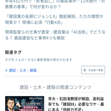
年収432万円で「若者逃亡」の建設業界…12月施行「労
務費の基準」で何が変わるか？
「建設業の長期ビジョン2.0」徹底解説、ただの理想か
現実か？ 現場に必須「行動4点」
現場監督らの仕事が激変…建設業は「AI活用」でどうな
る？ 鹿島建設など事例4つも解説
関連タグ
タグをフォローすると最新情報が表示されます
建設・土木・建築
フォローする
建設・土木・建築の関連コンテンツ
早大・石田准教授が解説、高利益
率でも「建設DX」必要なワケ…裏
にある「供給力不足」