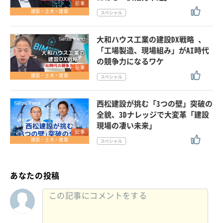
記事
建設・土木・建築
大和ハウス工業の建設DX戦略 、
「工場製造、現場組み」がAI時代
の競争力になるワケ
記事
建設・土木・建築
西松建設が挑む「3つの壁」突破の
全貌、3Dナレッジで大変革「建設
現場の凄い未来」
記事
建設・土木・建築
あなたの投稿