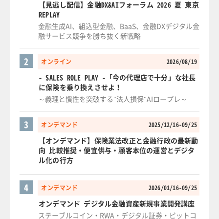
【見逃し配信】金融DX&AIフォーラム 2026 夏 東京
REPLAY
金融生成AI、組込型金融、BaaS、金融DXデジタル金
融サービス競争を勝ち抜く新戦略
2
オンライン
2026/08/19
- SALES ROLE PLAY -「今の代理店で十分」な社長
に保険を乗り換えさせよ！
～義理と慣性を突破する"法人損保"AIロープレ～
3
オンデマンド
2025/12/16-09/25
【オンデマンド】保険業法改正と金融行政の最新動
向 比較推奨・便宜供与・顧客本位の運営とデジタ
ル化の行方
4
オンデマンド
2026/01/16-09/25
オンデマンド デジタル金融資産新規事業開発講座
ステーブルコイン・RWA・デジタル証券・ビットコ