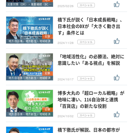
災害対策（DR）・事業継続（BCP）
2025/02/26
橋下氏が説く「日本成長戦略」、
日本社会のDXが「大きく動き出
す」条件とは
記事
地方自治体・地方創生・地域経済
2024/11/28
「地域活性化」の必勝法、絶対に
意識したい「ある視点」を解説
記事
地方自治体・地方創生・地域経済
2024/10/17
博多大丸の「超ローカル戦略」が
地味に凄い、116自治体と連携
「百貨店」の新たな役割
記事
地方自治体・地方創生・地域経済
2024/10/02
橋下徹氏が解説、日本の都市が