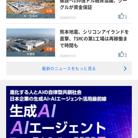
建設へ150億ドル融資協議、グー
グルが資金保証
記事
3
AI・生成AI
2026/07/31
熊本地震、シリコンアイランドを
直撃、TSMCの第1工場は再稼働ま
で時間も
記事
3
半導体
2026/07/31
最新のニュースをもっと見る