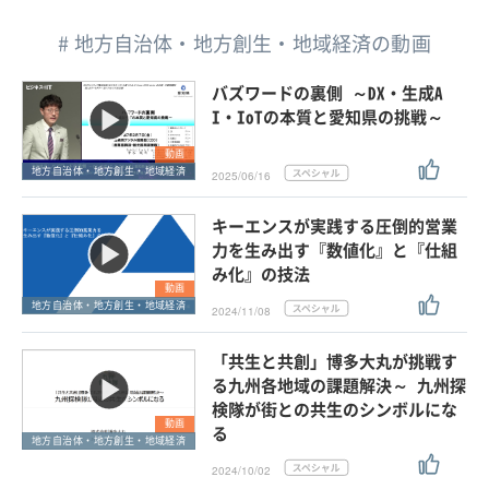
# 地方自治体・地方創生・地域経済の動画
バズワードの裏側 ～DX・生成A
I・IoTの本質と愛知県の挑戦～
動画
地方自治体・地方創生・地域経済
2025/06/16
キーエンスが実践する圧倒的営業
力を生み出す『数値化』と『仕組
み化』の技法
動画
地方自治体・地方創生・地域経済
2024/11/08
「共生と共創」博多大丸が挑戦す
る九州各地域の課題解決～ 九州探
検隊が街との共生のシンボルにな
動画
る
地方自治体・地方創生・地域経済
2024/10/02