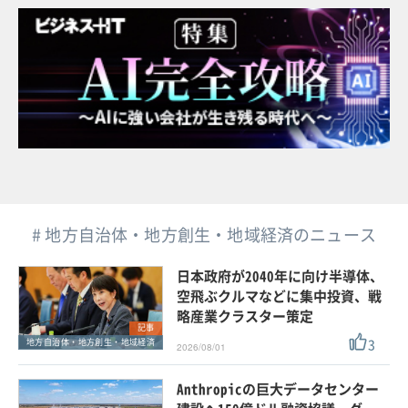
# 地方自治体・地方創生・地域経済のニュース
日本政府が2040年に向け半導体、
空飛ぶクルマなどに集中投資、戦
略産業クラスター策定
記事
3
地方自治体・地方創生・地域経済
2026/08/01
Anthropicの巨大データセンター