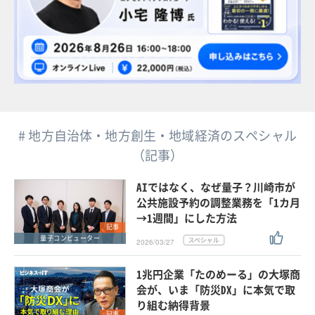
# 地方自治体・地方創生・地域経済のスペシャル
（記事）
AIではなく、なぜ量子？川崎市が
公共施設予約の調整業務を「1カ月
→1週間」にした方法
記事
量子コンピューター
2026/03/27
1兆円企業「たのめーる」の大塚商
会が、いま「防災DX」に本気で取
り組む納得背景
記事