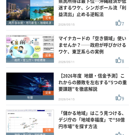
県民所得は最下位…沖縄経済が低
迷するワケ、シンガポール流「利
益流出」止める逆転法
記事
7
地方自治体・地方創生・地域経済
2026/05/15
マイナカードの「空き領域」使い
ませんか？──政府が呼びかける
ワケ、東芝系らの実例
記事
8
政府・官公庁・学校教育
2026/05/11
【2026年度 地銀・信金予測】こ
れからの勝敗を左右する“5つの重
要課題”を徹底解説
記事
9
地銀
2026/04/15
「儲かる地域」はこう見つける、
デジ庁の「地域幸福度」で“50億
円市場”を探す方法
記事
政府・官公庁・学校教育