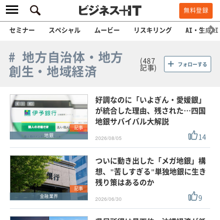
無料登録
セミナー
スペシャル
ムービー
リスキリング
AI・生成AI
# 地方自治体・地方
(487
フォローする
創生・地域経済
記事)
好調なのに「いよぎん・愛媛銀」
が統合した理由、残された…四国
地銀サバイバル大解説
記事
14
地銀
2026/08/05
ついに動き出した「メガ地銀」構
想、"苦しすぎる"単独地銀に生き
残り策はあるのか
記事
9
金融業界
2026/06/30