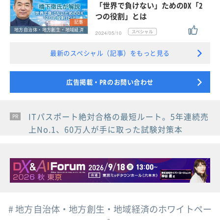
「世界で負けない」ためのDX「2
つの役割」とは
記事
地方自治体・地方創生・地域経済
2024/05/10
最新のスペシャル（記事）をもっと見る
広告掲載・PRのお問い合わせ
ITパスポート絶対合格の最短ルート。5年連続売
PR
PR
PR
上No.1、60万人が手に取った試験対策本
# 地方自治体・地方創生・地域経済のホワイトペー