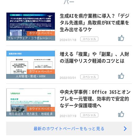
パー
生成AIを県庁業務に導入？「デジ
タル先進県」鳥取県がDXで成果を
生み出せるワケ
ホワイトペーパー
グループウェア・コラボレーション
2024/01/18
増える「複業」や「副業」、人財
の活躍やリスク軽減のコツとは
ホワイトペーパー
人材管理・育成・HRM
2022/03/01
中央大学事例：Office 365とオン
プレを一元管理、効率的で安定的
なデータ保護環境へ
ホワイトペーパー
地方自治体・地方創生・地域経済
2021/07/19
最新のホワイトペーパーをもっと見る