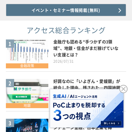
イベント・セミナー情報掲載(無料)
アクセス総合ランキング
金融庁も認める“手つかずの3領
1
域”、地銀・信金がまだ稼げていな
い支援とは？
2026/07/31
金融政策
好調なのに「いよぎん・愛媛銀」が
2
統合した理由、残された…四国地銀
サバイバル大解説
2026/08/05
地銀
WebX「3つの観察」から読み解くオ
3
ンチェーン金融、日本企業を縛