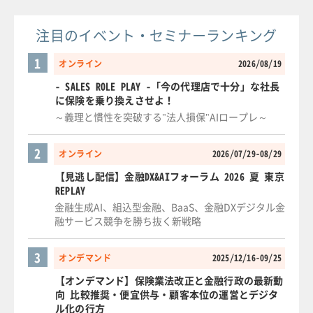
注目のイベント・セミナーランキング
1
オンライン
2026/08/19
- SALES ROLE PLAY -「今の代理店で十分」な社長
に保険を乗り換えさせよ！
～義理と慣性を突破する"法人損保"AIロープレ～
2
オンライン
2026/07/29-08/29
【見逃し配信】金融DX&AIフォーラム 2026 夏 東京
REPLAY
金融生成AI、組込型金融、BaaS、金融DXデジタル金
融サービス競争を勝ち抜く新戦略
3
オンデマンド
2025/12/16-09/25
【オンデマンド】保険業法改正と金融行政の最新動
向 比較推奨・便宜供与・顧客本位の運営とデジタ
ル化の行方