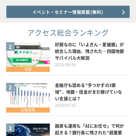
イベント・セミナー情報掲載(無料)
アクセス総合ランキング
好調なのに「いよぎん・愛媛銀」が
1
統合した理由、残された…四国地銀
サバイバル大解説
2026/08/05
地銀
金融庁も認める“手つかずの3領
2
域”、地銀・信金がまだ稼げていな
い支援とは？
2026/07/31
金融政策
融資も運用も「AIにお任せ」で何が
3
起きる？銀行員に残された“超重要