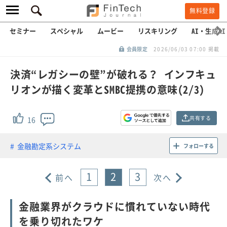
無料登録
セミナー
スペシャル
ムービー
リスキリング
AI・生成AI
会員限定
2026/06/03 07:00 掲載
決済“レガシーの壁”が破れる？ インフキュ
リオンが描く変革とSMBC提携の意味(2/3)
共有する
16
金融勘定系システム
フォローする
1
2
3
前へ
次へ
金融業界がクラウドに慣れていない時代
を乗り切れたワケ