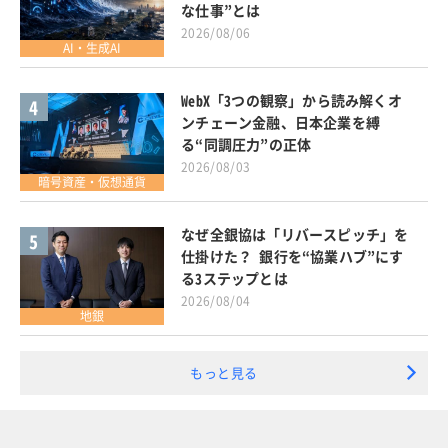
な仕事”とは
2026/08/06
AI・生成AI
WebX「3つの観察」から読み解くオ
4
ンチェーン金融、日本企業を縛
る“同調圧力”の正体
2026/08/03
暗号資産・仮想通貨
なぜ全銀協は「リバースピッチ」を
5
仕掛けた？ 銀行を“協業ハブ”にす
る3ステップとは
2026/08/04
地銀
もっと見る