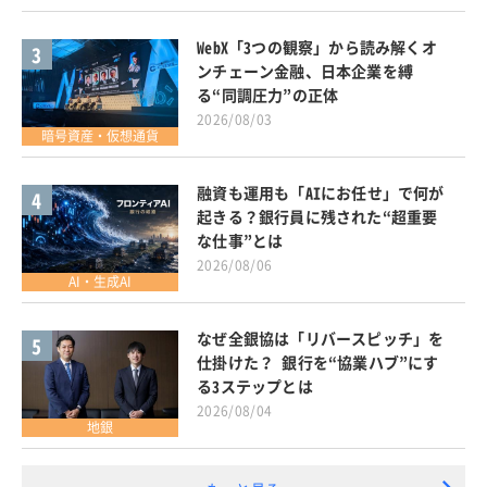
WebX「3つの観察」から読み解くオ
3
ンチェーン金融、日本企業を縛
る“同調圧力”の正体
2026/08/03
暗号資産・仮想通貨
融資も運用も「AIにお任せ」で何が
4
起きる？銀行員に残された“超重要
な仕事”とは
2026/08/06
AI・生成AI
なぜ全銀協は「リバースピッチ」を
5
仕掛けた？ 銀行を“協業ハブ”にす
る3ステップとは
2026/08/04
地銀