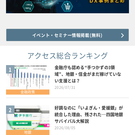
イベント・セミナー情報掲載(無料)
アクセス総合ランキング
金融庁も認める“手つかずの3領
1
域”、地銀・信金がまだ稼げていな
い支援とは？
2026/07/31
金融政策
好調なのに「いよぎん・愛媛銀」が
2
統合した理由、残された…四国地銀
サバイバル大解説
2026/08/05
地銀