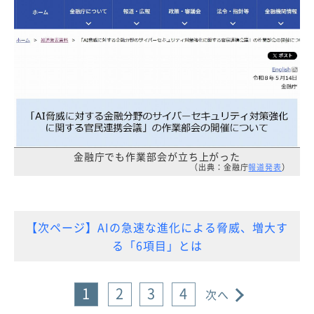
金融庁でも作業部会が立ち上がった
（出典：金融庁
報道発表
）
【次ページ】AIの急速な進化による脅威、増大す
る「6項目」とは
1
2
3
4
次へ