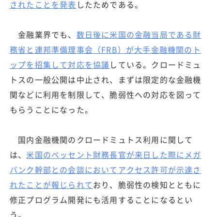
されたことを発表
したためである。
金融業界でも、
数日後に米国の金融当局である財
務省と連邦準備理事会（FRB）が大手金融機関のト
ップを招集して対応を協議
している。クロードミュ
トスの一般公開は中止され、まずは限定的な金融機
関などに利用を制限して、脆弱性への対応を図って
もらうことになった。
国内金融機関のクロードミュトス利用に関して
は、
米国のベッセント財務長官が来日した際にメガ
バンク幹部との会談においてアクセス許可が示達さ
れたことが報じられて
おり、脆弱性の検知とともに
修正プログラム開発にも活用することになるとい
う。