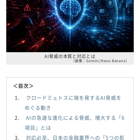
AI脅威の本質と対応とは
（画像：Gemini/Nano Banana）
＜目次＞
クロードミュトスに端を発するAI脅威を
めぐる動き
AIの急速な進化による脅威、増大する「6
項目」とは
対応必至、日本の金融業界への「5つの影