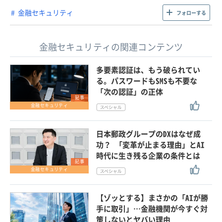
金融セキュリティ
フォローする
金融セキュリティの関連コンテンツ
多要素認証は、もう破られてい
る。パスワードもSMSも不要な
「次の認証」の正体
記事
金融セキュリティ
日本郵政グループのDXはなぜ成
功？ 「変革が止まる理由」とAI
時代に生き残る企業の条件とは
記事
金融セキュリティ
【ゾッとする】まさかの「AIが勝
手に取引」…金融機関が今すぐ対
策しないとヤバい理由