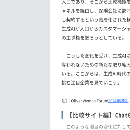
入口であり、そこから比較機能
ャネルを経由し、保険会社に訪
し契約するという階層化された
生成AIが入口からカスタマージ
の主導権を握ろうとしている。
こうした変化を受け、生成AI
奪われないための新たな取り組
いる。ここからは、生成AI時代
挑む注目企業を見ていこう。
注2：Oliver Wyman Forum
2024年調査
、
【比較サイト編】ChatG
このような潮目の変化に対して