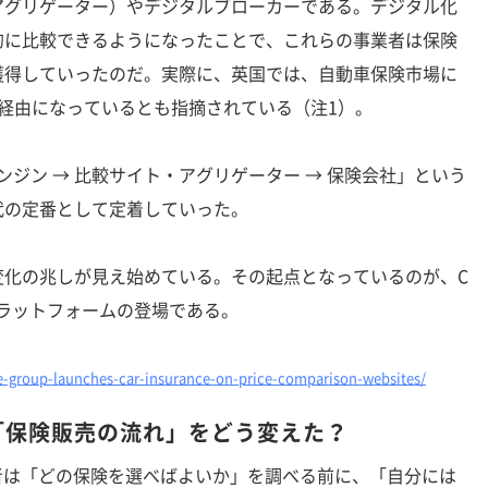
アグリゲーター）やデジタルブローカーである。デジタル化
的に比較できるようになったことで、これらの事業者は保険
獲得していったのだ。実際に、英国では、自動車保険市場に
経由になっているとも指摘されている（注1）。
ンジン → 比較サイト・アグリゲーター → 保険会社」という
代の定番として定着していった。
化の兆しが見え始めている。その起点となっているのが、C
Iプラットフォームの登場である。
ne-group-launches-car-insurance-on-price-comparison-websites/
Tは「保険販売の流れ」をどう変えた？
者は「どの保険を選べばよいか」を調べる前に、「自分には