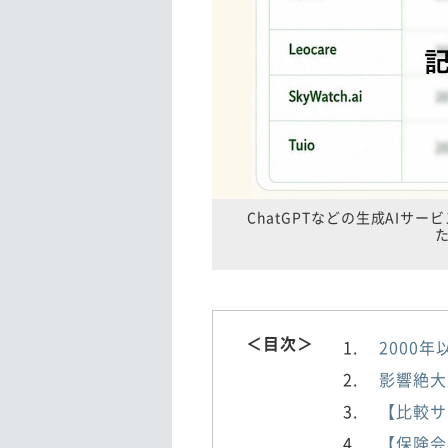
ChatGPTなどの生成AI
＜目次＞
2000
影響絶大
【比較サイ
【保険会