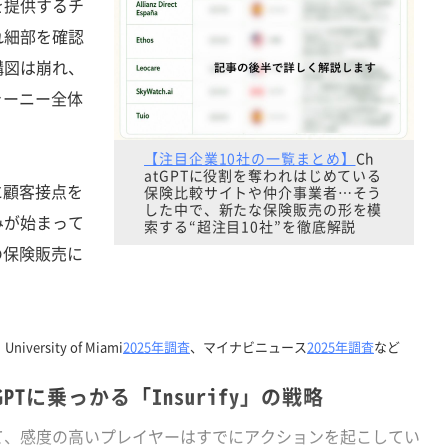
を提供するチ
れ細部を確認
構図は崩れ、
ャーニー全体
【注目企業10社の一覧まとめ】
Ch
atGPTに役割を奪われはじめている
に顧客接点を
保険比較サイトや仲介事業者…そう
した中で、新たな保険販売の形を模
みが始まって
索する“超注目10社”を徹底解説
の保険販売に
University of Miami
2025年調査
、マイナビニュース
2025年調査
など
PTに乗っかる「Insurify」の戦略
、感度の高いプレイヤーはすでにアクションを起こしてい