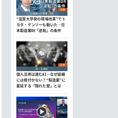
記事
IT戦略・IT投資・DX
“滋賀大学発の現場改革”でト
ヨタ・デンソーも動いた…日
本製造業DX「逆転」の条件
記事
AI・生成AI
個人活用は進むAI…なぜ組織
には根付かない？“製造業”に
蔓延する「隠れた壁」とは