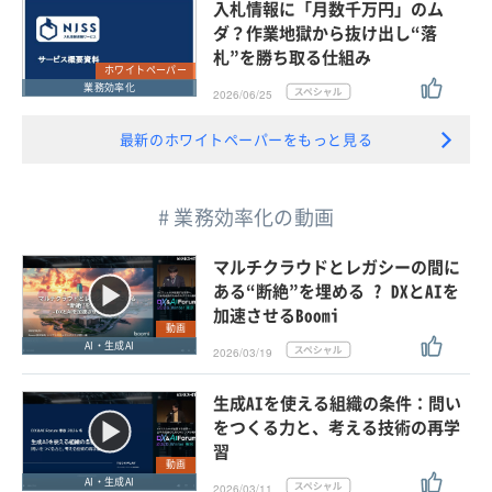
入札情報に「月数千万円」のム
ダ？作業地獄から抜け出し“落
札”を勝ち取る仕組み
ホワイトペーパー
業務効率化
2026/06/25
最新のホワイトペーパーをもっと見る
# 業務効率化の動画
マルチクラウドとレガシーの間に
ある“断絶”を埋める ? DXとAIを
加速させるBoomi
動画
AI・生成AI
2026/03/19
生成AIを使える組織の条件：問い
をつくる力と、考える技術の再学
習
動画
AI・生成AI
2026/03/11