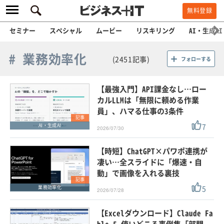
無料登録
セミナー
スペシャル
ムービー
リスキリング
AI・生成AI
# 業務効率化
(2451記事)
フォローする
【最強入門】API課金なし…ロー
カルLLMは「無限に頼める作業
員」、ハマる仕事の3条件
記事
7
AI・生成AI
2026/07/30
【時短】ChatGPT×パワポ連携が
凄い…全スライドに「爆速・自
動」で画像を入れる裏技
記事
5
業務効率化
2026/07/28
【Excelダウンロード】Claude Fa