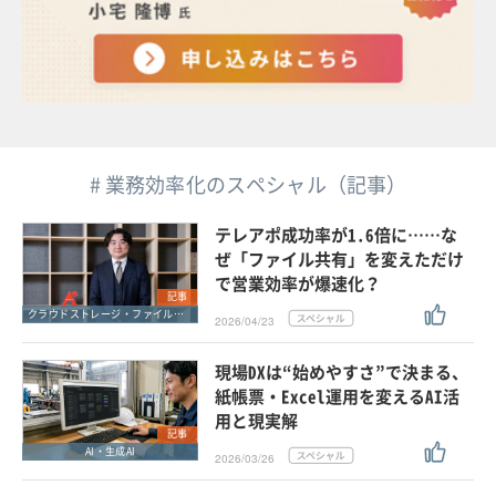
# 業務効率化のスペシャル（記事）
テレアポ成功率が1.6倍に……な
ぜ「ファイル共有」を変えただけ
で営業効率が爆速化？
記事
クラウドストレージ・ファイル共有・ファイル転送
2026/04/23
現場DXは“始めやすさ”で決まる、
紙帳票・Excel運用を変えるAI活
用と現実解
記事
AI・生成AI
2026/03/26