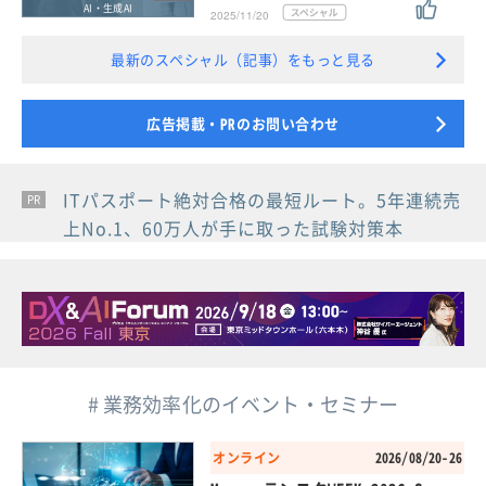
AI・生成AI
2025/11/20
最新のスペシャル（記事）をもっと見る
広告掲載・PRのお問い合わせ
ITパスポート絶対合格の最短ルート。5年連続売
PR
PR
PR
上No.1、60万人が手に取った試験対策本
# 業務効率化のイベント・セミナー
オンライン
2026/08/20-26