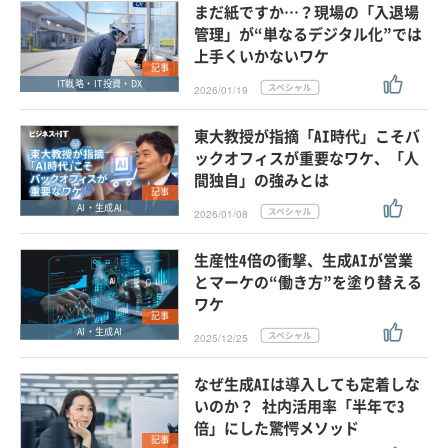
まだ紙ですか…？現場の「入退場
管理」が“単なるデジタル化”では
上手くいかないワケ
記事
IT戦略・IT投資・DX
2026/01/19
東大教授が指摘「AI時代」こそバ
ックオフィスが重要なワケ、「人
間独自」の強みとは
記事
AI・生成AI
2026/01/08
生産性4倍の衝撃、生成AIが営業
とマーケの“働き方”を塗り替える
ワケ
記事
AI・生成AI
2025/12/25
なぜ生成AIは導入しても定着しな
いのか？ 社内活用率「半年で3
倍」にした驚愕メソッド
記事