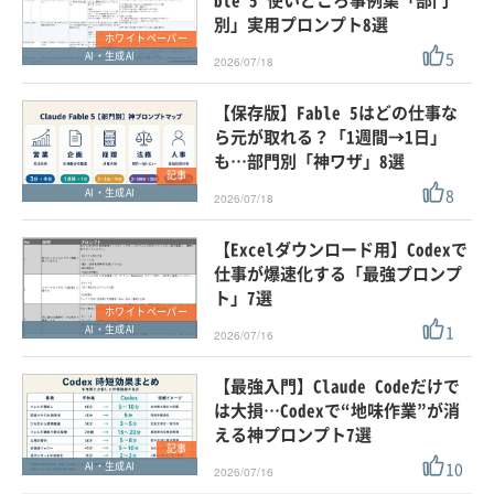
ble 5 使いどころ事例集「部門
別」実用プロンプト8選
ホワイトペーパー
5
AI・生成AI
2026/07/18
【保存版】Fable 5はどの仕事な
ら元が取れる？「1週間→1日」
も…部門別「神ワザ」8選
記事
8
AI・生成AI
2026/07/18
【Excelダウンロード用】Codexで
仕事が爆速化する「最強プロンプ
ト」7選
ホワイトペーパー
1
AI・生成AI
2026/07/16
【最強入門】Claude Codeだけで
は大損…Codexで“地味作業”が消
える神プロンプト7選
記事
10
AI・生成AI
2026/07/16