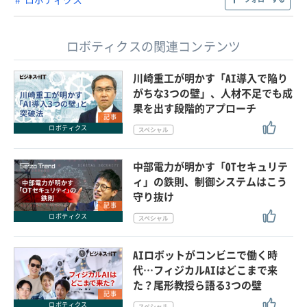
ロボティクスの関連コンテンツ
川崎重工が明かす「AI導入で陥り
がちな3つの壁」、人材不足でも成
果を出す段階的アプローチ
記事
ロボティクス
中部電力が明かす「OTセキュリテ
ィ」の鉄則、制御システムはこう
守り抜け
記事
ロボティクス
AIロボットがコンビニで働く時
代…フィジカルAIはどこまで来
た？尾形教授ら語る3つの壁
記事
ロボティクス