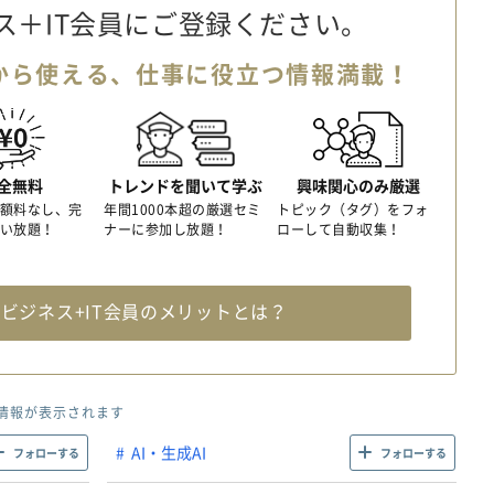
ス＋IT会員に
ご登録ください。
から使える、
仕事に役立つ情報満載！
全無料
トレンドを聞いて学ぶ
興味関心のみ厳選
額料なし、完
年間1000本超の厳選セミ
トピック（タグ）をフォ
い放題！
ナーに参加し放題！
ローして自動収集！
料
ビジネス+IT会員のメリットとは？
情報が表示されます
AI・生成AI
フォローする
フォローする