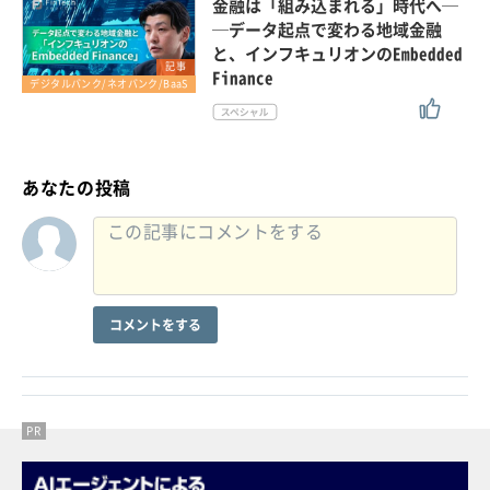
金融は「組み込まれる」時代へ─
─データ起点で変わる地域金融
と、インフキュリオンのEmbedded
記事
Finance
デジタルバンク/ネオバンク/BaaS
あなたの投稿
コメントをする
PR
PR
PR