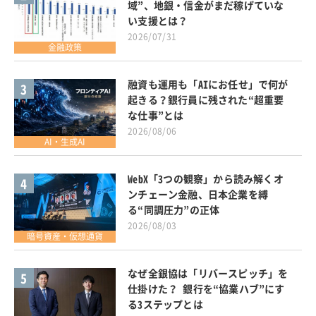
域”、地銀・信金がまだ稼げていな
い支援とは？
2026/07/31
金融政策
融資も運用も「AIにお任せ」で何が
3
起きる？銀行員に残された“超重要
な仕事”とは
2026/08/06
AI・生成AI
WebX「3つの観察」から読み解くオ
4
ンチェーン金融、日本企業を縛
る“同調圧力”の正体
2026/08/03
暗号資産・仮想通貨
なぜ全銀協は「リバースピッチ」を
5
仕掛けた？ 銀行を“協業ハブ”にす
る3ステップとは