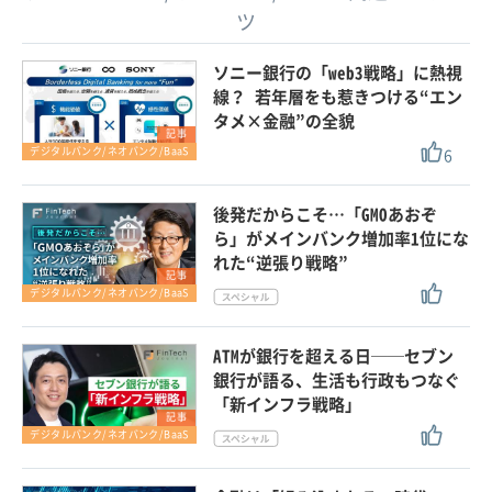
ツ
ソニー銀行の「web3戦略」に熱視
線？ 若年層をも惹きつける“エン
タメ×金融”の全貌
記事
6
デジタルバンク/ネオバンク/BaaS
後発だからこそ…「GMOあおぞ
ら」がメインバンク増加率1位にな
れた“逆張り戦略”
記事
デジタルバンク/ネオバンク/BaaS
ATMが銀行を超える日──セブン
銀行が語る、生活も行政もつなぐ
「新インフラ戦略」
記事
デジタルバンク/ネオバンク/BaaS