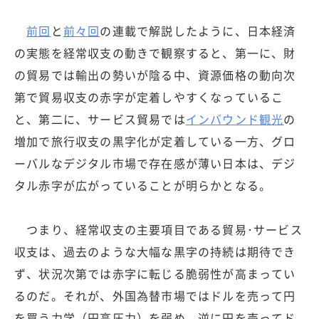
前回
と
前々回
の連載で解説したように、日本経済
の実態を経常収支の動きで観察すると、第一に、財
の貿易では輸出の勢いが陰る中、資源価格の動向次
第で貿易収支の赤字が定着しやすくなっているこ
と、第二に、サービス貿易では
インバウンド観光
の
増加で旅行収支の黒字化が定着している一方、グロ
ーバルなデジタル市場で存在感が薄い日本は、デジ
タル赤字が広がっていることが明らかとなる。
つまり、経常収支の主要項目である貿易･サービス
収支は、過去のような大幅な黒字の持続は期待でき
ず、状況次第では赤字に転じる脆弱性が高まってい
るのだ。それが、外国為替市場ではドルを売って円
を買う力学（円高圧力）を弱め、逆に円を売ってド