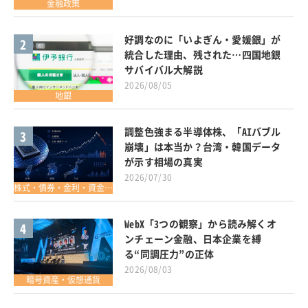
金融政策
好調なのに「いよぎん・愛媛銀」が
2
統合した理由、残された…四国地銀
サバイバル大解説
2026/08/05
地銀
調整色強まる半導体株、「AIバブル
3
崩壊」は本当か？台湾・韓国データ
が示す相場の真実
2026/07/30
株式・債券・金利・資金調達
WebX「3つの観察」から読み解くオ
4
ンチェーン金融、日本企業を縛
る“同調圧力”の正体
2026/08/03
暗号資産・仮想通貨