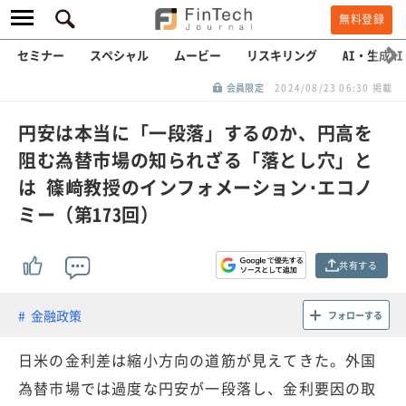
無料登録
セミナー
スペシャル
ムービー
リスキリング
AI・生成AI
会員限定
2024/08/23 06:30 掲載
円安は本当に「一段落」するのか、円高を
阻む為替市場の知られざる「落とし穴」と
は 篠﨑教授のインフォメーション･エコノ
ミー（第173回）
共有する
金融政策
フォローする
日米の金利差は縮小方向の道筋が見えてきた。外国
為替市場では過度な円安が一段落し、金利要因の取