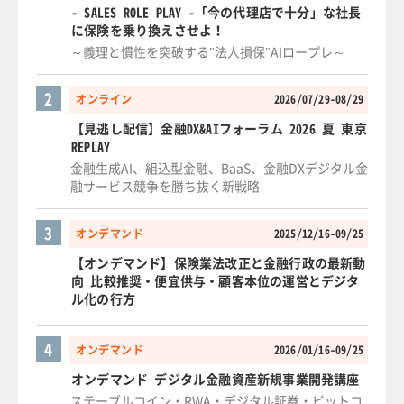
- SALES ROLE PLAY -「今の代理店で十分」な社長
に保険を乗り換えさせよ！
～義理と慣性を突破する"法人損保"AIロープレ～
2
オンライン
2026/07/29-08/29
【見逃し配信】金融DX&AIフォーラム 2026 夏 東京
REPLAY
金融生成AI、組込型金融、BaaS、金融DXデジタル金
融サービス競争を勝ち抜く新戦略
3
オンデマンド
2025/12/16-09/25
【オンデマンド】保険業法改正と金融行政の最新動
向 比較推奨・便宜供与・顧客本位の運営とデジタ
ル化の行方
4
オンデマンド
2026/01/16-09/25
オンデマンド デジタル金融資産新規事業開発講座
ステーブルコイン・RWA・デジタル証券・ビットコ