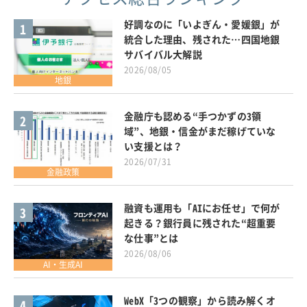
好調なのに「いよぎん・愛媛銀」が
1
統合した理由、残された…四国地銀
サバイバル大解説
2026/08/05
地銀
金融庁も認める“手つかずの3領
2
域”、地銀・信金がまだ稼げていな
い支援とは？
2026/07/31
金融政策
融資も運用も「AIにお任せ」で何が
3
起きる？銀行員に残された“超重要
な仕事”とは
2026/08/06
AI・生成AI
WebX「3つの観察」から読み解くオ
4