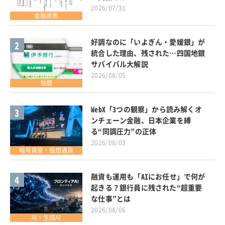
2026/07/31
金融政策
好調なのに「いよぎん・愛媛銀」が
2
統合した理由、残された…四国地銀
サバイバル大解説
2026/08/05
地銀
WebX「3つの観察」から読み解くオ
3
ンチェーン金融、日本企業を縛
る“同調圧力”の正体
2026/08/03
暗号資産・仮想通貨
融資も運用も「AIにお任せ」で何が
4
起きる？銀行員に残された“超重要
な仕事”とは
2026/08/06
AI・生成AI