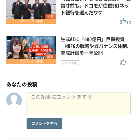
談寸前も」ドコモが住信SBIネッ
ト銀行を選んだワケ
記事
10
メガバンク・都銀
生成AIに「600億円」巨額投資─
─MUFGの戦略やガバナンス体制、
育成計画を一挙公開
記事
メガバンク・都銀
あなたの投稿
コメントをする