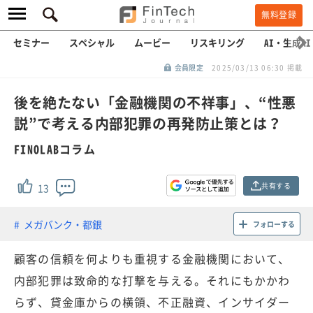
無料登録
セミナー
スペシャル
ムービー
リスキリング
AI・生成AI
会員限定
2025/03/13 06:30 掲載
後を絶たない「金融機関の不祥事」、“性悪
説”で考える内部犯罪の再発防止策とは？
FINOLABコラム
共有する
13
メガバンク・都銀
フォローする
顧客の信頼を何よりも重視する金融機関において、
内部犯罪は致命的な打撃を与える。それにもかかわ
らず、貸金庫からの横領、不正融資、インサイダー