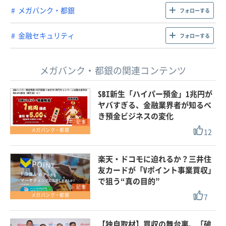
メガバンク・都銀
フォローする
金融セキュリティ
フォローする
メガバンク・都銀の関連コンテンツ
SBI新生「ハイパー預金」1兆円が
ヤバすぎる、金融業界者が知るべ
き預金ビジネスの変化
記事
12
メガバンク・都銀
楽天・ドコモに迫れるか？三井住
友カードが「Vポイント事業買収」
で狙う“真の目的”
記事
7
メガバンク・都銀
【独自取材】買収の舞台裏、「破