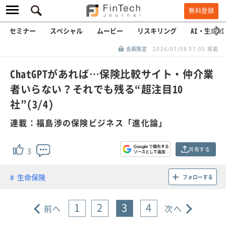
無料登録
セミナー
スペシャル
ムービー
リスキリング
AI・生成AI
会員限定
2026/07/08 07:00 掲載
ChatGPTがあれば…保険比較サイト・仲介業
者いらない？それでも残る“超注目10
社”(3/4)
連載：福島渉の保険ビジネス「進化論」
共有する
3
生命保険
フォローする
1
2
3
4
前へ
次へ