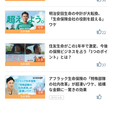
明治安田生命の中計が大転換、
「生命保険会社の役割を超える」
ワケ
記事
22
生命保険
住友生命がこの1年半で激変、今後
の保険ビジネスを占う「3つのポイ
ント」とは？
記事
37
生命保険
アフラック生命保険の「特殊部隊
の社内改革」が超凄いワケ、結構
な金額に…驚きの効果
記事
生命保険