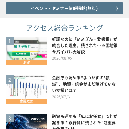
イベント・セミナー情報掲載(無料)
アクセス総合ランキング
好調なのに「いよぎん・愛媛銀」が
1
統合した理由、残された…四国地銀
サバイバル大解説
2026/08/05
地銀
金融庁も認める“手つかずの3領
2
域”、地銀・信金がまだ稼げていな
い支援とは？
2026/07/31
金融政策
融資も運用も「AIにお任せ」で何が
3
起きる？銀行員に残された“超重要
な仕事”とは