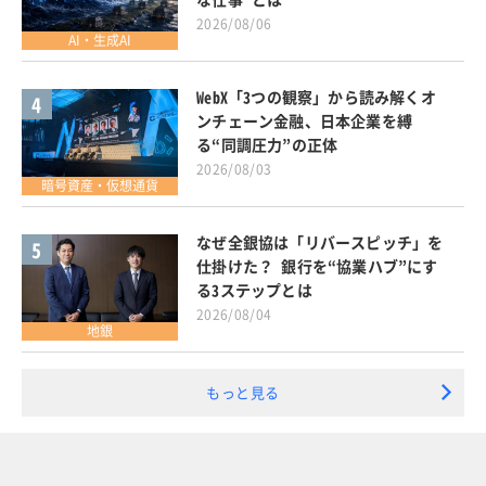
2026/08/06
AI・生成AI
WebX「3つの観察」から読み解くオ
4
ンチェーン金融、日本企業を縛
る“同調圧力”の正体
2026/08/03
暗号資産・仮想通貨
なぜ全銀協は「リバースピッチ」を
5
仕掛けた？ 銀行を“協業ハブ”にす
る3ステップとは
2026/08/04
地銀
もっと見る