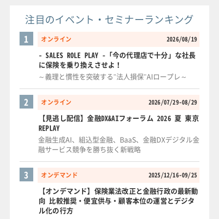
注目のイベント・セミナーランキング
1
オンライン
2026/08/19
- SALES ROLE PLAY -「今の代理店で十分」な社長
に保険を乗り換えさせよ！
～義理と慣性を突破する"法人損保"AIロープレ～
2
オンライン
2026/07/29-08/29
【見逃し配信】金融DX&AIフォーラム 2026 夏 東京
REPLAY
金融生成AI、組込型金融、BaaS、金融DXデジタル金
融サービス競争を勝ち抜く新戦略
3
オンデマンド
2025/12/16-09/25
【オンデマンド】保険業法改正と金融行政の最新動
向 比較推奨・便宜供与・顧客本位の運営とデジタ
ル化の行方