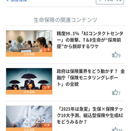
生命保険の関連コンテンツ
精度99.3％「AIコンタクトセンタ
ー」の衝撃、T＆D生命が“採用前
提”から脱却するワケ
記事
9
生命保険
政府は保険業界をどう動かす？ 金
融庁「保険モニタリングレポー
ト」の全貌
記事
7
生命保険
「2025年は急変」生保×保険テッ
ク10大予測、組込型保険や生成AI
をどうみるか？
記事
36
生命保険