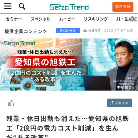
無料登録
セミナー
スペシャル
ムービー
リスキリング
AI・生成AI
提供企業コンテンツ
スペシャル
会員限定
2025/07/07 掲載
共有する
残業・休日出勤も消えた…愛知県の旭鉄
工「2億円の電力コスト削減」を生ん
だ“ある改革”