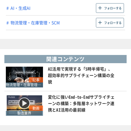
AI・生成AI
フォローする
物流管理・在庫管理・SCM
フォローする
関連コンテンツ
AI活用で実現する「5時半帰宅」、
超効率的サプライチェーン構築の全
記事
貌
物流管理・在庫管理・SCM
変化に強いEnd-to-Endサプライチェ
ーンの構築：多階層ネットワーク連
動画
携とAI活用の最前線
製造業界