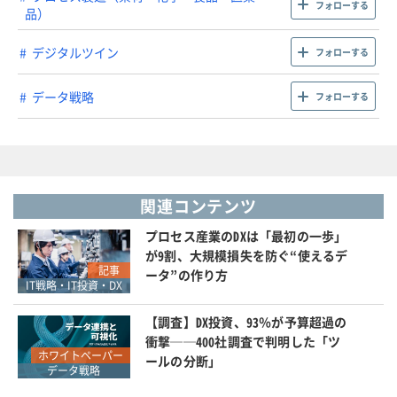
フォローする
品）
デジタルツイン
フォローする
データ戦略
フォローする
関連コンテンツ
プロセス産業のDXは「最初の一歩」
が9割、大規模損失を防ぐ“使えるデ
記事
ータ”の作り方
IT戦略・IT投資・DX
【調査】DX投資、93％が予算超過の
衝撃──400社調査で判明した「ツ
ホワイトペーパー
ールの分断」
データ戦略