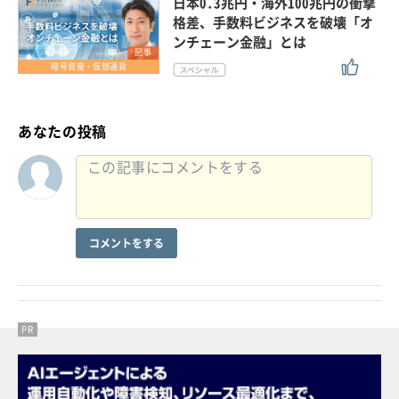
日本0.3兆円・海外100兆円の衝撃
格差、手数料ビジネスを破壊「オ
ンチェーン金融」とは
記事
暗号資産・仮想通貨
あなたの投稿
コメントをする
PR
PR
PR