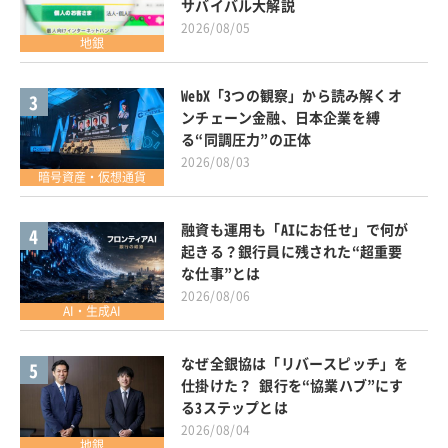
サバイバル大解説
2026/08/05
地銀
WebX「3つの観察」から読み解くオ
3
ンチェーン金融、日本企業を縛
る“同調圧力”の正体
2026/08/03
暗号資産・仮想通貨
融資も運用も「AIにお任せ」で何が
4
起きる？銀行員に残された“超重要
な仕事”とは
2026/08/06
AI・生成AI
なぜ全銀協は「リバースピッチ」を
5
仕掛けた？ 銀行を“協業ハブ”にす
る3ステップとは
2026/08/04
地銀