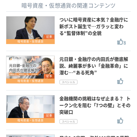
暗号資産・仮想通貨の関連コンテンツ
ついに暗号資産に本気？金融庁に
新ポスト誕生で…ガラッと変わ
る“監督体制”の全貌
記事
8
暗号資産・仮想通貨
元日銀・金融庁の内田氏が徹底解
説、綺麗事が多い「金融革命」に
潜む…“ある死角”
記事
暗号資産・仮想通貨
金融機関の挑戦はなぜ止まる？ ト
ークン化を阻む「7つの壁」とその
突破口
記事
暗号資産・仮想通貨