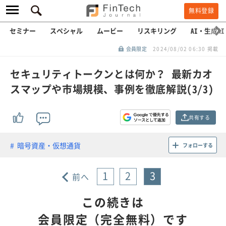
無料登録
セミナー
スペシャル
ムービー
リスキリング
AI・生成AI
会員限定
2024/08/02 06:30 掲載
セキュリティトークンとは何か？ 最新カオ
スマップや市場規模、事例を徹底解説(3/3)
共有する
暗号資産・仮想通貨
フォローする
1
2
3
前へ
この続きは
会員限定（完全無料）です