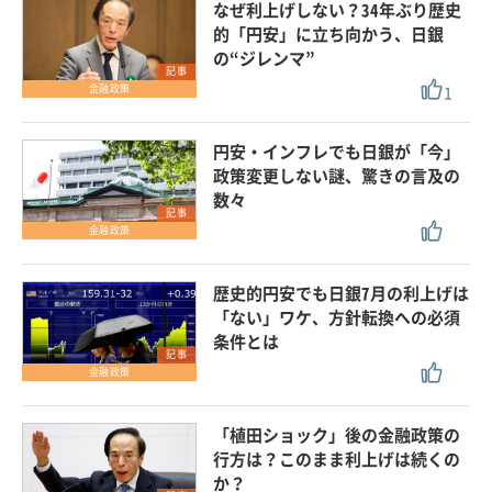
なぜ利上げしない？34年ぶり歴史
的「円安」に立ち向かう、日銀
の“ジレンマ”
記事
1
金融政策
円安・インフレでも日銀が「今」
政策変更しない謎、驚きの言及の
数々
記事
金融政策
歴史的円安でも日銀7月の利上げは
「ない」ワケ、方針転換への必須
条件とは
記事
金融政策
「植田ショック」後の金融政策の
行方は？このまま利上げは続くの
か？