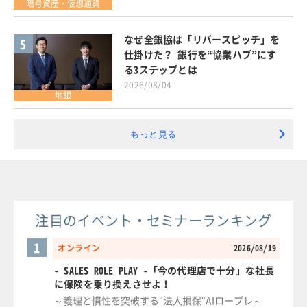
暗号資産・仮想通貨
なぜ全銀協は「リバースピッチ」を
5
仕掛けた？ 銀行を“協業ハブ”にす
る3ステップとは
2026/08/04
地銀
もっと見る
注目のイベント・セミナーランキング
1
オンライン
2026/08/19
- SALES ROLE PLAY -「今の代理店で十分」な社長
に保険を乗り換えさせよ！
～義理と慣性を突破する"法人損保"AIロープレ～