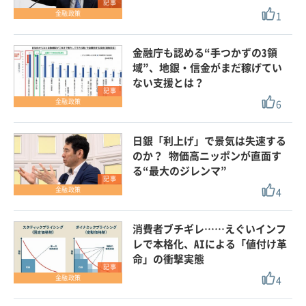
記事
1
金融政策
金融庁も認める“手つかずの3領
域”、地銀・信金がまだ稼げてい
ない支援とは？
記事
6
金融政策
日銀「利上げ」で景気は失速する
のか？ 物価高ニッポンが直面す
る“最大のジレンマ”
記事
4
金融政策
消費者ブチギレ……えぐいインフ
レで本格化、AIによる「値付け革
命」の衝撃実態
記事
4
金融政策