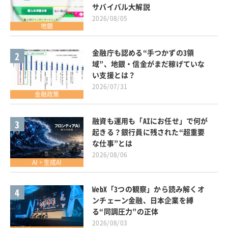
サバイバル大解説
2026/08/05
地銀
金融庁も認める“手つかずの3領
2
域”、地銀・信金がまだ稼げていな
い支援とは？
2026/07/31
金融政策
融資も運用も「AIにお任せ」で何が
3
起きる？銀行員に残された“超重要
な仕事”とは
2026/08/06
AI・生成AI
WebX「3つの観察」から読み解くオ
4
ンチェーン金融、日本企業を縛
る“同調圧力”の正体
2026/08/03