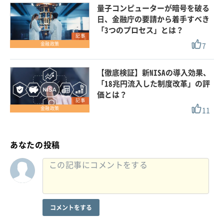
量子コンピューターが暗号を破る
日、金融庁の要請から着手すべき
「3つのプロセス」とは？
記事
7
金融政策
【徹底検証】新NISAの導入効果、
「18兆円流入した制度改革」の評
価とは？
記事
11
金融政策
あなたの投稿
コメントをする