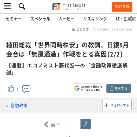
無料登録
セミナー
スペシャル
ムービー
リスキリング
AI・生成AI
会員限定
2024/09/14 06:30 掲載
植田総裁「世界同時株安」の教訓、日銀9月
会合は「無風通過」作戦をとる真因(2/2)
【連載】エコノミスト藤代宏一の「金融政策徹底解
剖」
共有する
1
金融政策
フォローする
1
2
前へ