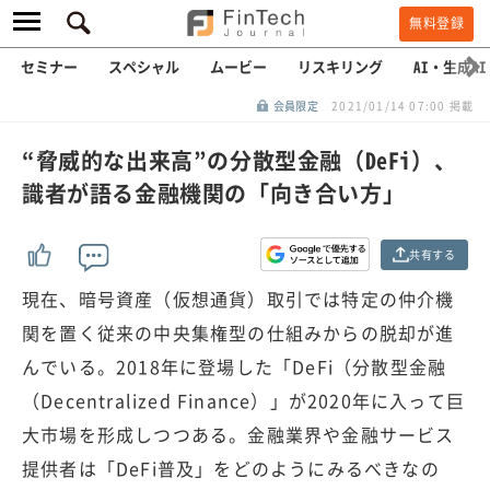
無料登録
セミナー
スペシャル
ムービー
リスキリング
AI・生成AI
会員限定
2021/01/14 07:00 掲載
“脅威的な出来高”の分散型金融（DeFi）、
識者が語る金融機関の「向き合い方」
共有する
現在、暗号資産（仮想通貨）取引では特定の仲介機
関を置く従来の中央集権型の仕組みからの脱却が進
んでいる。2018年に登場した「DeFi（分散型金融
（Decentralized Finance）」が2020年に入って巨
大市場を形成しつつある。金融業界や金融サービス
提供者は「DeFi普及」をどのようにみるべきなの