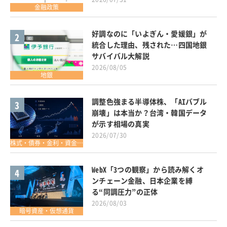
金融政策
好調なのに「いよぎん・愛媛銀」が
2
統合した理由、残された…四国地銀
サバイバル大解説
2026/08/05
地銀
調整色強まる半導体株、「AIバブル
3
崩壊」は本当か？台湾・韓国データ
が示す相場の真実
2026/07/30
株式・債券・金利・資金調達
WebX「3つの観察」から読み解くオ
4
ンチェーン金融、日本企業を縛
る“同調圧力”の正体
2026/08/03
暗号資産・仮想通貨