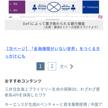
DeFiによって置き換わられる銀行機能
（出典：講演セミナーの投影スライドより）
【次ページ】「金融機関がいない世界」をつくるき
っかけにも
1
2
次へ
おすすめコンテンツ
三井住友海上プライマリー生命の保険DX、わざわざ更
新系APIを採用したワケ
キーエンスが生成AIベンチャーと資本業務提携 / 中国ア