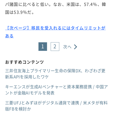
パ諸国に比べると低い。なお、米国は、57.4％、韓
国は53.9％だ。
【次ページ】移民を受入れるにはタイムリミットが
ある
1
2
次へ
おすすめコンテンツ
三井住友海上プライマリー生命の保険DX、わざわざ更
新系APIを採用したワケ
キーエンスが生成AIベンチャーと資本業務提携 / 中国ア
ントが金融AIモデルを発表
三菱UFJとみずほがデジタル通貨で連携 / 米メタが有料
版FBを検討か