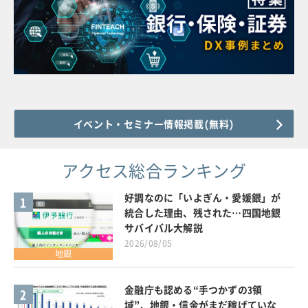
イベント・セミナー情報掲載(無料)
アクセス総合ランキング
好調なのに「いよぎん・愛媛銀」が
1
統合した理由、残された…四国地銀
サバイバル大解説
2026/08/05
地銀
金融庁も認める“手つかずの3領
2
域”、地銀・信金がまだ稼げていな