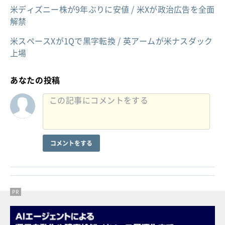
米ディズニー株が9年ぶりに安値 / 米Xが政治広告を全面
解禁
米スペースXが1Qで黒字転換 / 英アームが米ナスダック
上場
あなたの投稿
コメントをする
PR
PR
PR