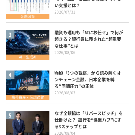
い支援とは？
2026/07/31
金融政策
融資も運用も「AIにお任せ」で何が
3
起きる？銀行員に残された“超重要
な仕事”とは
2026/08/06
AI・生成AI
WebX「3つの観察」から読み解くオ
4
ンチェーン金融、日本企業を縛
る“同調圧力”の正体
2026/08/03
暗号資産・仮想通貨
なぜ全銀協は「リバースピッチ」を
5
仕掛けた？ 銀行を“協業ハブ”にす
る3ステップとは
2026/08/04