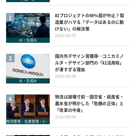
AIプロジェクトの40％超が中止？製
2
造業がハマる「データはあるのに動
けない」の解決策
2026/08/03
AI・生成AI
国内外デザイン賞獲得…コニカミノ
3
ルタ・デザイン部門の「AI活用術」
が凄すぎる理由
2026/08/06
AI・生成AI
物流は崩壊寸前…国交省・経産省・
4
農水省が明かした「危機の正体」と
「改革の中身」
2026/08/04
物流管理・在庫管理・SCM