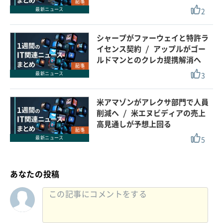
記事
2
最新ニュース
シャープがファーウェイと特許ラ
イセンス契約 / アップルがゴー
ルドマンとのクレカ提携解消へ
記事
3
最新ニュース
米アマゾンがアレクサ部門で人員
削減へ / 米エヌビディアの売上
高見通しが予想上回る
記事
5
最新ニュース
あなたの投稿