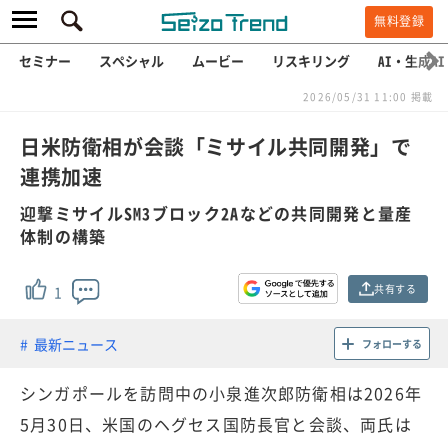
無料登録
セミナー
スペシャル
ムービー
リスキリング
AI・生成AI
2026/05/31 11:00 掲載
日米防衛相が会談「ミサイル共同開発」で
連携加速
迎撃ミサイルSM3ブロック2Aなどの共同開発と量産
体制の構築
共有する
1
最新ニュース
フォローする
シンガポールを訪問中の小泉進次郎防衛相は2026年
5月30日、米国のヘグセス国防長官と会談、両氏は