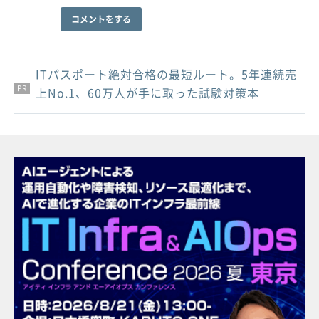
コメントをする
ITパスポート絶対合格の最短ルート。5年連続売
PR
PR
PR
上No.1、60万人が手に取った試験対策本