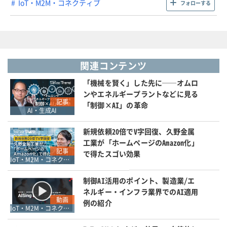
IoT・M2M・コネクティブ
フォローする
関連コンテンツ
「機械を賢く」した先に──オムロ
ンやエネルギープラントなどに見る
記事
「制御×AI」の革命
AI・生成AI
新規依頼20倍でV字回復、久野金属
工業が「ホームページのAmazon化」
記事
で得たスゴい効果
IoT・M2M・コネクティブ
制御AI活用のポイント、製造業/エ
ネルギー・インフラ業界でのAI適用
動画
例の紹介
IoT・M2M・コネクティブ