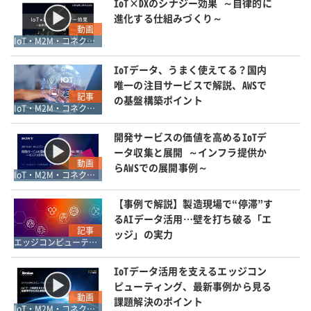
IoT×DXのシナジー効果 ～自律的に
進化する仕組みづくり～
動画
IoT・M2M・コネクティブ
IoTデータ、うまく使えてる？国内
唯一の注目サービスで解説、AWSで
記事
の基盤構築ポイント
IoT・M2M・コネクティブ
開発サービスの価値を高めるIoTデ
ータ収集と展開 ～インフラ提供か
動画
らAWSでの展開事例～
IoT・M2M・コネクティブ
【事例で解説】製造現場で“停滞”す
るAIデータ活用…壁を打ち破る「エ
記事
ッジ」の実力
エッジコンピューティング
IoTデータ活用を支えるエッジコン
ピューティング、最新事例から見る
動画
課題解決のポイント
IoT・M2M・コネクティブ