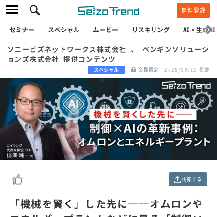
無料登録
セミナー
スペシャル
ムービー
リスキリング
AI・生成AI
ソニービズネットワークス株式会社 、 ペンギンソリューシ
ョンズ株式会社 提供コンテンツ
スペシャル
会員限定
2025/09/19 掲載
共有する
「機械を賢く」した先に──オムロンや