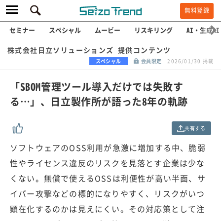
無料登録
セミナー
スペシャル
ムービー
リスキリング
AI・生成AI
株式会社日立ソリューションズ 提供コンテンツ
スペシャル
会員限定
2026/01/30 掲載
「SBOM管理ツール導入だけでは失敗す
る…」、日立製作所が語った8年の軌跡
共有する
ソフトウェアのOSS利用が急激に増加する中、脆弱
性やライセンス違反のリスクを見落とす企業は少な
くない。無償で使えるOSSは利便性が高い半面、サ
イバー攻撃などの標的になりやすく、リスクがいつ
顕在化するのかは見えにくい。その対応策として注