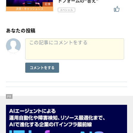
トフォームの“答え”
記事
決済・キャッシュレス
あなたの投稿
コメントをする
PR
PR
PR