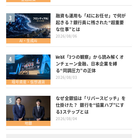
融資も運用も「AIにお任せ」で何が
3
起きる？銀行員に残された“超重要
な仕事”とは
2026/08/06
AI・生成AI
WebX「3つの観察」から読み解くオ
4
ンチェーン金融、日本企業を縛
る“同調圧力”の正体
2026/08/03
暗号資産・仮想通貨
なぜ全銀協は「リバースピッチ」を
5
仕掛けた？ 銀行を“協業ハブ”にす
る3ステップとは
2026/08/04
地銀