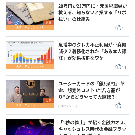
20万円が25万円に…元国税職員が
教える、知らないと損する「リボ
払い」の仕組み
記事
1
決済・キャッシュレス
急増中のクレカ不正利用が…突如
減少？義務化された「ある本人認
証」が効果抜群なワケ
記事
11
決済・キャッシュレス
ユーシーカードの「銀行API」革
命、想定外コストで“八方塞が
り”からどうやって大逆転？
記事
決済・キャッシュレス
「1秒の停止」が招く金融カオス、
キャッシュレス時代の金融プラッ