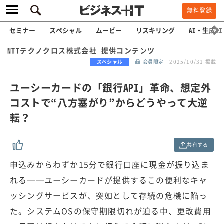
無料登録
セミナー
スペシャル
ムービー
リスキリング
AI・生成AI
NTTテクノクロス株式会社 提供コンテンツ
スペシャル
会員限定
2025/10/31 掲載
ユーシーカードの「銀行API」革命、想定外
コストで“八方塞がり”からどうやって大逆
転？
共有する
申込みからわずか15分で銀行口座に現金が振り込ま
れる──ユーシーカードが提供するこの便利なキャ
ッシングサービスが、突如として存続の危機に陥っ
た。システムOSの保守期限切れが迫る中、更改費用