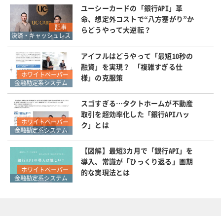
ユーシーカードの「銀行API」革
命、想定外コストで“八方塞がり”か
記事
らどうやって大逆転？
決済・キャッシュレス
アイフルはどうやって「最短10秒の
融資」を実現？ 「複雑すぎる仕
ホワイトペーパー
様」の克服策
金融勘定系システム
スゴすぎる…タクトホームが不動産
取引を超効率化した「銀行APIハッ
ホワイトペーパー
ク」とは
金融勘定系システム
【図解】最短3カ月で「銀行API」を
導入、常識が「ひっくり返る」画期
ホワイトペーパー
的な実現法とは
金融勘定系システム