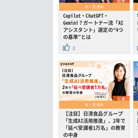
記事
AI・生成AI
Copilot・ChatGPT・
Gemini？ガートナー流「AI
アシスタント」選定の“4つ
の基準”とは
3
記事
AI・生成AI
【注目】日清食品グループ
「生成AI活用推進」、2年で
「延べ受講者1万名」の教育
の中身