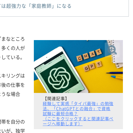
GPTは超強力な「家庭教師」になる
」
まなところ
、多くの人が
りしている。
スキリングは
年後の仕事を
ような場合
【関連記事】
経験して実感「タイパ最強」の勉強
法、「ChatGPTとの融合」で資格
試験に最短合格？
（ここをクリックすると関連記事ペ
帯を自分の
ージへ移動します）
ないが、独学