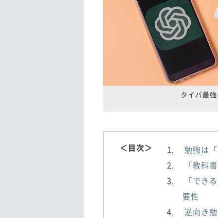
タイパ最強
＜目次＞
勉強は「
「教科書
「できる
要性
逆向き勉