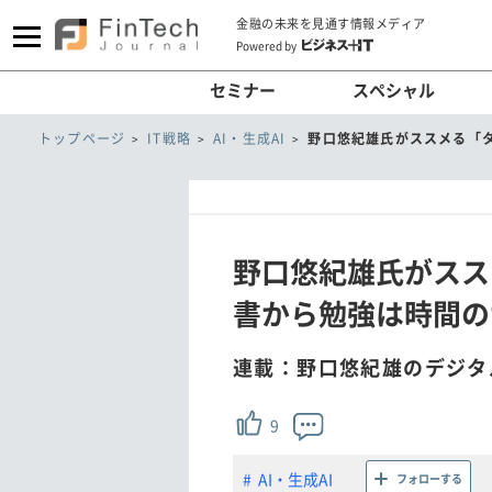
金融の未来を見通す情報メディア
Powered by
セミナー
スペシャル
トップページ
IT戦略
AI・生成AI
野口悠紀雄氏がススメる「
野口悠紀雄氏がスス
書から勉強は時間の
連載：野口悠紀雄のデジタ
9
AI・生成AI
フォローする