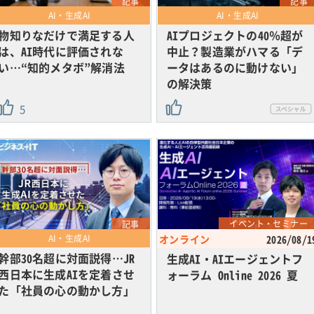
記事
記事
AI・生成AI
AI・生成AI
物知りなだけで満足する人
AIプロジェクトの40％超が
は、AI時代に評価されな
中止？製造業がハマる「デ
い…“知的メタボ”解消法
ータはあるのに動けない」
の解決策
5
イベント・セミナー
記事
AI・生成AI
オンライン
2026/08/1
幹部30名超に対面説得…JR
生成AI・AIエージェントフ
西日本に生成AIを定着させ
ォーラム Online 2026 夏
た「社員の心の動かし方」