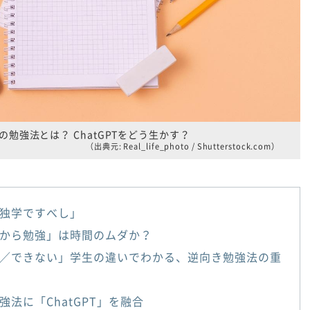
の勉強法とは？ ChatGPTをどう生かす？
（出典元: Real_life_photo / Shutterstock.com）
独学ですべし」
から勉強」は時間のムダか？
／できない」学生の違いでわかる、逆向き勉強法の重
強法に「ChatGPT」を融合