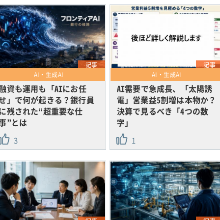
記事
記事
AI・生成AI
AI・生成AI
融資も運用も「AIにお任
AI需要で急成長、「太陽誘
せ」で何が起きる？銀行員
電」営業益5割増は本物か？
に残された“超重要な仕
決算で見るべき「4つの数
事”とは
字」
3
1