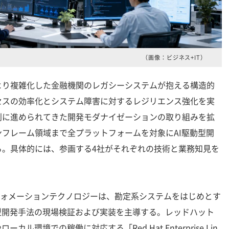
（画像：ビジネス+IT）
り複雑化した金融機関のレガシーシステムが抱える構造的
セスの効率化とシステム障害に対するレジリエンス強化を実
別に進められてきた開発モダナイゼーションの取り組みを拡
フレーム領域まで全プラットフォームを対象にAI駆動型開
る。具体的には、参画する4社がそれぞれの技術と業務知見を
フォメーションテクノロジーは、勘定系システムをはじめとす
型開発手法の現場検証および実装を主導する。レッドハット
I」やローカル環境での稼働に対応する「Red Hat Enterprise Lin