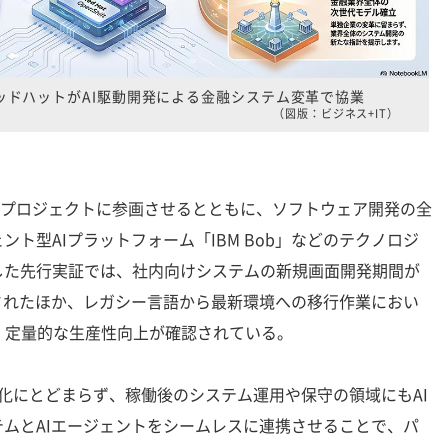
レッドハットがAI駆動開発による金融システム変革で協業
（図版：ビジネス+IT）
をプロジェクトに参画させるとともに、ソフトウェア開発の全
ト型AIプラットフォーム「IBM Bob」などのテクノロジ
した先行実証では、社内向けシステムの新規画面開発期間が
縮されたほか、レガシー言語から最新環境への移行作業におい
、定量的な生産性向上が確認されている。
化にとどまらず、稼働後のシステム運用や保守の領域にもAI
ムとAIエージェントをシームレスに連携させることで、パ