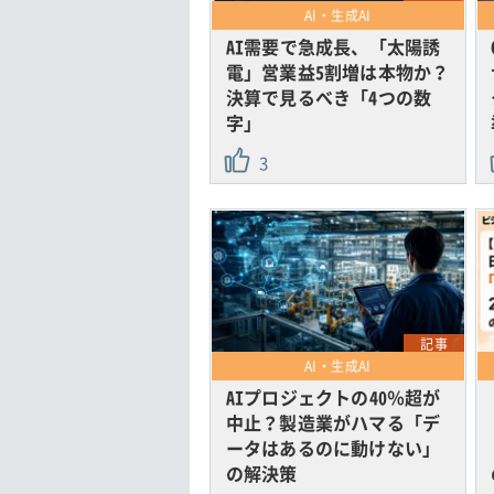
AI・生成AI
AI需要で急成長、「太陽誘
電」営業益5割増は本物か？
決算で見るべき「4つの数
字」
3
記事
AI・生成AI
AIプロジェクトの40％超が
中止？製造業がハマる「デ
ータはあるのに動けない」
の解決策