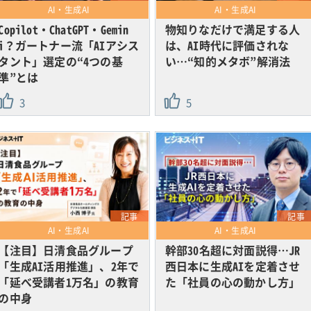
AI・生成AI
AI・生成AI
Copilot・ChatGPT・Gemin
物知りなだけで満足する人
i？ガートナー流「AIアシス
は、AI時代に評価されな
タント」選定の“4つの基
い…“知的メタボ”解消法
準”とは
3
5
記事
記事
AI・生成AI
AI・生成AI
【注目】日清食品グループ
幹部30名超に対面説得…JR
「生成AI活用推進」、2年で
西日本に生成AIを定着させ
「延べ受講者1万名」の教育
た「社員の心の動かし方」
の中身