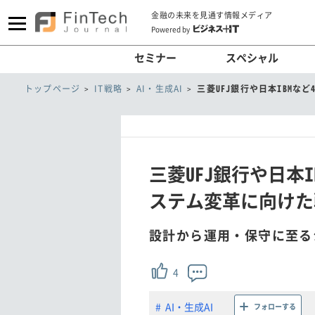
金融の未来を見通す情報メディア
Powered by
セミナー
スペシャル
トップページ
IT戦略
AI・生成AI
三菱UFJ銀行や日本IBMな
三菱UFJ銀行や日本
ステム変革に向けた
設計から運用・保守に至る
4
AI・生成AI
フォローする