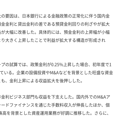
の要因は、日本銀行による金融政策の正常化に伴う国内金
預金金利と貸出金利の差である預貸金利回りの利ざやが拡大
益が大幅に改善した。具体的には、預金金利の上昇幅が小幅
より大きく上昇したことで利益が拡大する構造が形成され
の試算では、政策金利が0.25%上昇した場合、初年度で1
れている。企業の設備投資やM&Aなどを背景とした旺盛な資金
とも、金利上昇による収益拡大を後押しした。
金利ビジネス部門も収益を下支えした。国内外でのM&Aア
ャードファイナンスを通じた手数料収入が伸長したほか、個
や株高を背景とした資産運用業務が好調に推移した。さらに、