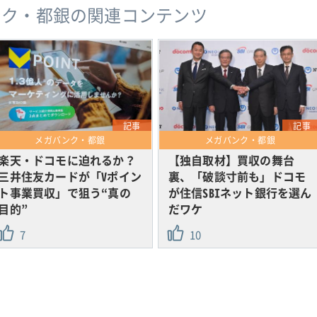
ンク・都銀の関連コンテンツ
記事
記事
メガバンク・都銀
メガバンク・都銀
楽天・ドコモに迫れるか？
【独自取材】買収の舞台
三井住友カードが「Vポイン
裏、「破談寸前も」ドコモ
ト事業買収」で狙う“真の
が住信SBIネット銀行を選ん
目的”
だワケ
7
10