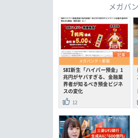
メガバ
記事
メガバンク・都銀
SBI新生「ハイパー預金」1
兆円がヤバすぎる、金融業
界者が知るべき預金ビジネ
スの変化
12