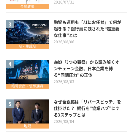
2026/07/31
金融政策
融資も運用も「AIにお任せ」で何が
3
起きる？銀行員に残された“超重要
な仕事”とは
2026/08/06
AI・生成AI
WebX「3つの観察」から読み解くオ
4
ンチェーン金融、日本企業を縛
る“同調圧力”の正体
2026/08/03
暗号資産・仮想通貨
なぜ全銀協は「リバースピッチ」を
5
仕掛けた？ 銀行を“協業ハブ”にす
る3ステップとは
2026/08/04
地銀