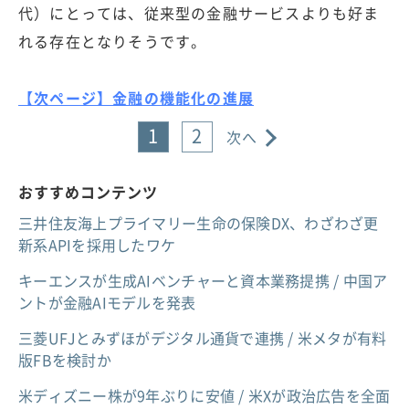
代）にとっては、従来型の金融サービスよりも好ま
れる存在となりそうです。
【次ページ】金融の機能化の進展
1
2
次へ
おすすめコンテンツ
三井住友海上プライマリー生命の保険DX、わざわざ更
新系APIを採用したワケ
キーエンスが生成AIベンチャーと資本業務提携 / 中国ア
ントが金融AIモデルを発表
三菱UFJとみずほがデジタル通貨で連携 / 米メタが有料
版FBを検討か
米ディズニー株が9年ぶりに安値 / 米Xが政治広告を全面