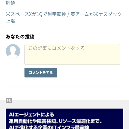
解禁
米スペースXが1Qで黒字転換 / 英アームが米ナスダック
上場
あなたの投稿
コメントをする
PR
PR
PR