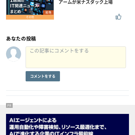
アームが米ナスダック上場
記事
その他
あなたの投稿
コメントをする
PR
PR
PR