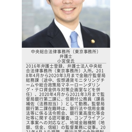
中央総合法律事務所（東京事務所）
弁護士
小宮俊氏
2016年弁護士登録、弁護士法人中央総
合法律事務所（東京事務所）入所。201
8年4月から2020年3月まで金融庁監督局
総務課（途中、仮想通貨モニタリングチ
ームや総合政策局マネーローンダリン
グ・テロ資金供与対策企画室などを併
任）、2020年4月から2021年3月まで監
督局銀行第二課に、任期付公務員（課長
補佐（法務担当））として勤務。監督局
銀行第二課在籍時は、銀行法や信用金庫
法等に係る法令照会、銀行業高度化等会
社等に関する認可審査、コンプライアン
ス事案への対応など、地域金融機関（地
銀、信金、信組）の監督業務に従事。20
21年4月より現職。銀行法等の金融規制