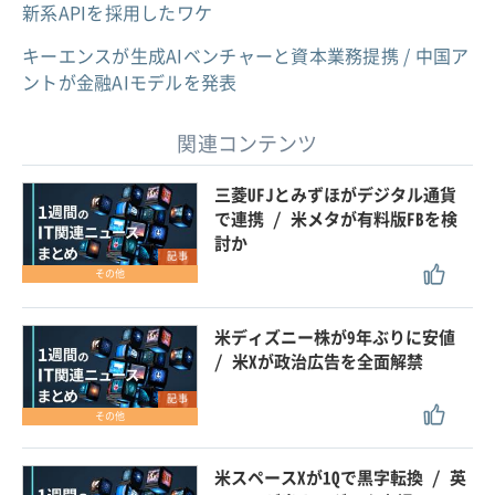
新系APIを採用したワケ
キーエンスが生成AIベンチャーと資本業務提携 / 中国ア
ントが金融AIモデルを発表
関連コンテンツ
三菱UFJとみずほがデジタル通貨
で連携 / 米メタが有料版FBを検
討か
記事
その他
米ディズニー株が9年ぶりに安値
/ 米Xが政治広告を全面解禁
記事
その他
米スペースXが1Qで黒字転換 / 英