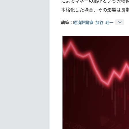
によるマネーの縮小という大転
本格化した場合、その影響は長
執筆：
経済評論家 加谷 珪一