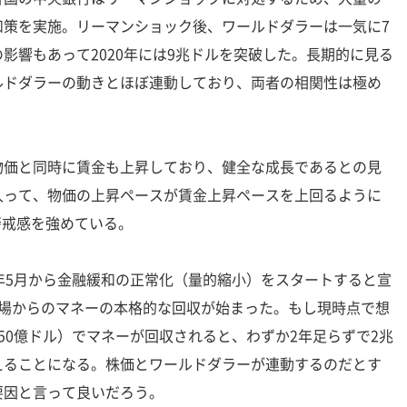
和策を実施。リーマンショック後、ワールドダラーは一気に7
影響もあって2020年には9兆ドルを突破した。長期的に見る
ルドダラーの動きとほぼ連動しており、両者の相関性は極め
価と同時に賃金も上昇しており、健全な成長であるとの見
入って、物価の上昇ペースが賃金上昇ペースを上回るように
警戒感を強めている。
2年5月から金融緩和の正常化（量的縮小）をスタートすると宣
市場からのマネーの本格的な回収が始まった。もし現時点で想
50億ドル）でマネーが回収されると、わずか2年足らずで2兆
えることになる。株価とワールドダラーが連動するのだとす
要因と言って良いだろう。