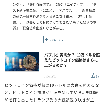
ング）、『感じる経済学』（SBクリエイティブ）、『ポ
スト新産業革命』（CCCメディアハウス）、『新富裕層
の研究－日本経済を変える新たな仕組み』（祥伝社新
書）、『教養として身につけておきたい 戦争と経済の本
質』（総合法令出版）などがある。
フォローする
バブルか実需か？ 10万ドルを超
えたビットコイン価格はさらに
上がるのか？
17
2024/12/21
ビットコイン価格が初の10万ドルの大台を超えるな
ど、ビットコイン市場が活況を呈している。規制緩
和を打ち出したトランプ氏の大統領返り咲きが主…