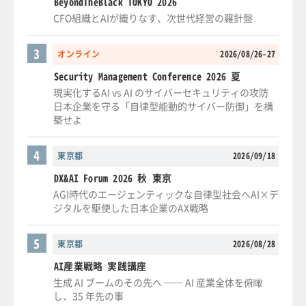
BeyondTheBlack TOKYO 2026
CFO組織とAIが織りなす、次世代経営の羅針盤
3
オンライン
2026/08/26-27
Security Management Conference 2026 夏
現実化するAI vs AI のサイバーセキュリティの攻防
日本企業を守る「自律型能動的サイバー防御」を構
築せよ
4
東京都
2026/09/18
DX&AI Forum 2026 秋 東京
AGI時代のエージェンティックな自律型社会へAI×デ
ジタルを駆使した日本企業のAX戦略
5
東京都
2026/08/28
AI産業戦略 実践講座
生成 AI ブームのその先へ ── AI 産業全体を俯瞰
し、35 年先の事