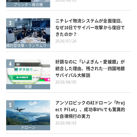
プリンタ・複合機
ニチレイ物流システムが全面復旧、
3
なぜ10日でサイバー攻撃から復旧で
きたのか？
2026/07/26
標的型攻撃・ランサムウェア対策
好調なのに「いよぎん・愛媛銀」が
4
統合した理由、残された…四国地銀
サバイバル大解説
2026/08/05
地銀
アンソロピックのAIドローン「Proj
5
ect Pilot」、成功率0％でも驚異的
な自律飛行の実力
2026/08/03
ドローン