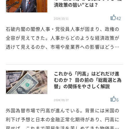
済政策の狙い”とは？
42
2024/10/11
石破内閣の閣僚人事・党役員人事が固まり、政権の
全容が見えてきた。人事からどのような経済政策が
透けて見えるのか、市場や産業界への影響はどう…
これから「円高」はどれだけ進
むのか？ 目の前の「総裁選と為
替」の関係をやさしく解説
6
2024/09/27
外国為替市場で円高が進んでいる。背景には米国の
利下げ予想と日本の金融正常化期待があり、円高に
戻せば、これまで国民生活を苦しめてきた物価高…