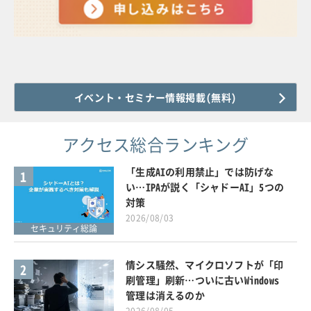
イベント・セミナー情報掲載(無料)
アクセス総合ランキング
「生成AIの利用禁止」では防げな
1
い…IPAが説く「シャドーAI」5つの
対策
2026/08/03
セキュリティ総論
情シス騒然、マイクロソフトが「印
2
刷管理」刷新…ついに古いWindows
管理は消えるのか
2026/08/05