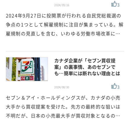
3
2024/09/16
2024年9月27日に投開票が行われる自民党総裁選の
争点の1つとして解雇規制に注目が集まっている。解
雇規制の見直しを含む、いわゆる労働市場改革に…
カナダ企業が「セブン買収提
案」の裏事情、あのセブンで
も…簡単には断れない理由とは
3
2024/08/30
セブン＆アイ・ホールディングスが、カナダの小売
大手から買収提案を受けた。先方の最終的な狙いは
不明だが、日本の小売最大手が買収対象となるの…