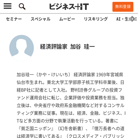
無料登録
セミナー
スペシャル
ムービー
リスキリング
AI・生成AI
経済評論家 加谷 珪一
加谷珪一（かや・けいいち） 経済評論家 1969年宮城県
仙台市生まれ。東北大学工学部原子核工学科卒業後、日
経BP社に記者として入社。 野村證券グループの投資フ
ァンド運用会社に転じ、企業評価や投資業務を担当。独
立後は、中央省庁や政府系金融機関など対するコンサル
ティング業務に従事。現在は、経済、金融、ビジネス、I
Tなど多方面の分野で執筆活動を行っている。著書に
『貧乏国ニッポン』（幻冬舎新書）、『億万長者への道
は経済学に書いてある』（クロスメディア・パブリッシ