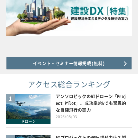
イベント・セミナー情報掲載(無料)
アクセス総合ランキング
アンソロピックのAIドローン「Proj
1
ect Pilot」、成功率0％でも驚異的
な自律飛行の実力
2026/08/03
ドローン
AIプロジェクトの40％超が中止？製