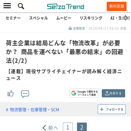
無料登録
セミナー
スペシャル
ムービー
リスキリング
AI・生成AI
会員限定
2024/04/17 06:50 掲載
荷主企業は結局どんな「物流改革」が必要
か？ 商品を運べない「最悪の結末」の回避
法(2/2)
【連載】現役サプライチェイナーが読み解く経済ニ
ュース
共有する
物流管理・在庫管理・SCM
フォローする
1
2
前へ