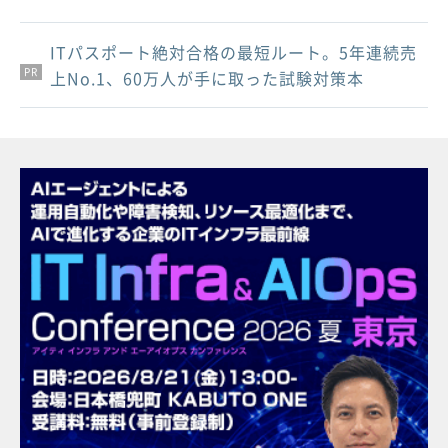
ITパスポート絶対合格の最短ルート。5年連続売
PR
PR
PR
上No.1、60万人が手に取った試験対策本