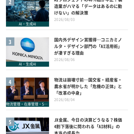
2
造業がハマる「データはあるのに動
けない」の解決策
2026/08/03
AI・生成AI
国内外デザイン賞獲得…コニカミノ
3
ルタ・デザイン部門の「AI活用術」
が凄すぎる理由
2026/08/06
AI・生成AI
物流は崩壊寸前…国交省・経産省・
4
農水省が明かした「危機の正体」と
「改革の中身」
2026/08/04
物流管理・在庫管理・SCM
JX金属、今日の決算どうなる？株価
5
4割下落後に問われる「AI材料」の
本当の成長力