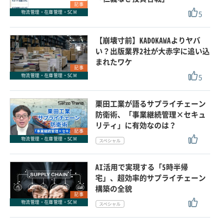
記事
5
物流管理・在庫管理・SCM
【崩壊寸前】KADOKAWAよりヤバ
い？出版業界2社が大赤字に追い込
まれたワケ
記事
5
物流管理・在庫管理・SCM
栗田工業が語るサプライチェーン
防衛術、「事業継続管理×セキュ
リティ」に有効なのは？
記事
物流管理・在庫管理・SCM
AI活用で実現する「5時半帰
宅」、超効率的サプライチェーン
構築の全貌
記事
物流管理・在庫管理・SCM