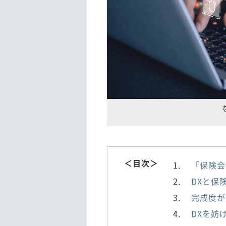
＜目次＞
「保険会
DXと保
完成度が
DXを妨