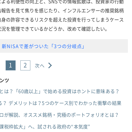
よる利便性の向上と、SNSでの情報拡散は、投資家の行動
益報告を見て焦りを感じたり、インフルエンサーの推奨銘柄
自身の許容できるリスクを超えた投資を行ってしまうケース
状況を管理できているかどうか、改めて確認したい。
新NISAで差がついた「3つの分岐点」
1
2
次へ
テンツ
）とは？「60歳以上」で始める投資はホントに意味ある？
る？ デメリットは？5つのケース別でわかった衝撃の結果
プロが解説、オススメ銘柄・究極のポートフォリオとは？
非課税枠拡大」へ、試される政府の“本気度”