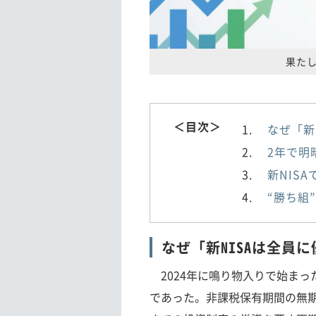
果た
＜目次＞
なぜ「新
2年で明
新NIS
“勝ち組
なぜ「新NISAは全員
2024年に鳴り物入りで始まっ
であった。非課税保有期間の無期