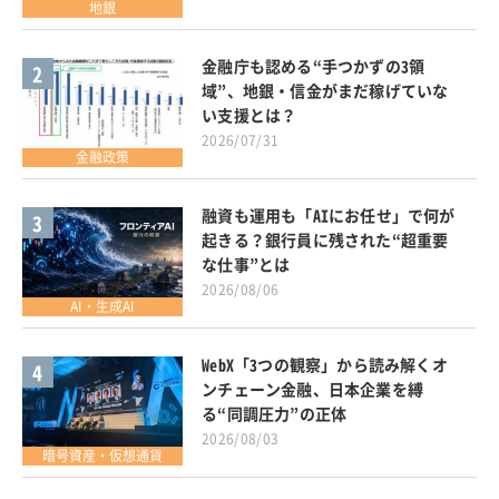
地銀
金融庁も認める“手つかずの3領
2
域”、地銀・信金がまだ稼げていな
い支援とは？
2026/07/31
金融政策
融資も運用も「AIにお任せ」で何が
3
起きる？銀行員に残された“超重要
な仕事”とは
2026/08/06
AI・生成AI
WebX「3つの観察」から読み解くオ
4
ンチェーン金融、日本企業を縛
る“同調圧力”の正体
2026/08/03
暗号資産・仮想通貨