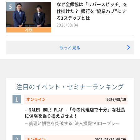
なぜ全銀協は「リバースピッチ」を
5
仕掛けた？ 銀行を“協業ハブ”にす
る3ステップとは
2026/08/04
地銀
もっと見る
注目のイベント・セミナーランキング
1
オンライン
2026/08/19
- SALES ROLE PLAY -「今の代理店で十分」な社長
に保険を乗り換えさせよ！
～義理と慣性を突破する"法人損保"AIロープレ～
2
オンライン
2026/07/29-08/29