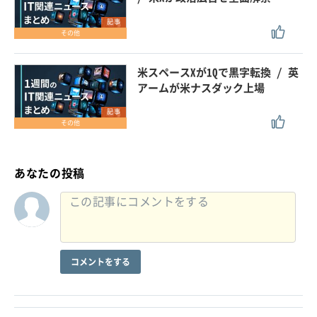
記事
その他
米スペースXが1Qで黒字転換 / 英
アームが米ナスダック上場
記事
その他
あなたの投稿
コメントをする