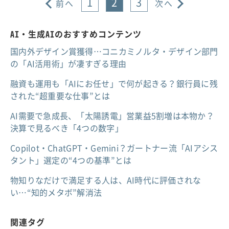
1
2
3
前へ
次へ
AI・生成AIのおすすめコンテンツ
国内外デザイン賞獲得…コニカミノルタ・デザイン部門
の「AI活用術」が凄すぎる理由
融資も運用も「AIにお任せ」で何が起きる？銀行員に残
された“超重要な仕事”とは
AI需要で急成長、「太陽誘電」営業益5割増は本物か？
決算で見るべき「4つの数字」
Copilot・ChatGPT・Gemini？ガートナー流「AIアシス
タント」選定の“4つの基準”とは
物知りなだけで満足する人は、AI時代に評価されな
い…“知的メタボ”解消法
関連タグ