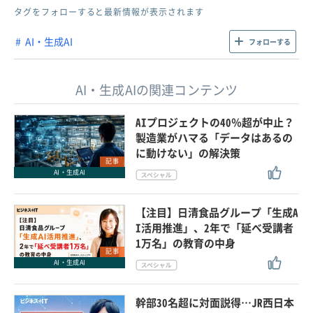
タグをフォローすると最新情報が表示されます
AI・生成AI
フォローする
AI・生成AIの関連コンテンツ
AIプロジェクトの40％超が中止？
製造業がハマる「データはあるの
に動けない」の解決策
記事
AI・生成AI
【注目】日清食品グループ「生成A
I活用推進」、2年で「延べ受講者
1万名」の教育の中身
記事
AI・生成AI
幹部30名超に対面説得…JR西日本