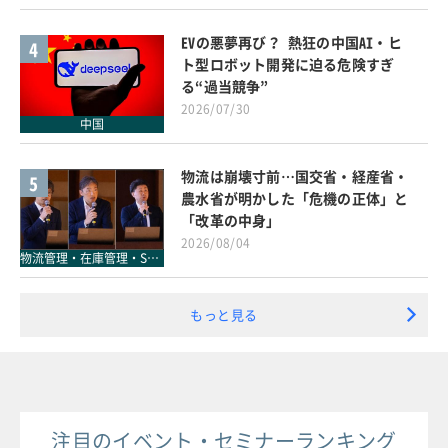
EVの悪夢再び？ 熱狂の中国AI・ヒ
4
ト型ロボット開発に迫る危険すぎ
る“過当競争”
2026/07/30
中国
物流は崩壊寸前…国交省・経産省・
5
農水省が明かした「危機の正体」と
「改革の中身」
2026/08/04
物流管理・在庫管理・SCM
もっと見る
注目のイベント・セミナーランキング