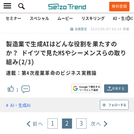
無料登録
セミナー
スペシャル
ムービー
リスキリング
AI・生成AI
会員限定
2023/06/07 06:20 掲載
製造業で生成AIはどんな役割を果たすの
か？ ドイツで見たMSやシーメンスらの取り
組み(2/3)
連載：第4次産業革命のビジネス実務論
共有する
1
AI・生成AI
フォローする
1
2
3
前へ
次へ