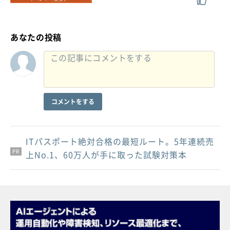
あなたの投稿
コメントをする
ITパスポート絶対合格の最短ルート。5年連続売
PR
PR
PR
上No.1、60万人が手に取った試験対策本