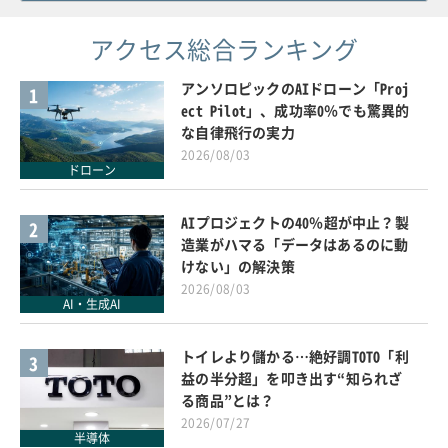
アクセス総合ランキング
アンソロピックのAIドローン「Proj
1
ect Pilot」、成功率0％でも驚異的
な自律飛行の実力
2026/08/03
ドローン
AIプロジェクトの40％超が中止？製
2
造業がハマる「データはあるのに動
けない」の解決策
2026/08/03
AI・生成AI
トイレより儲かる…絶好調TOTO「利
3
益の半分超」を叩き出す“知られざ
る商品”とは？
2026/07/27
半導体