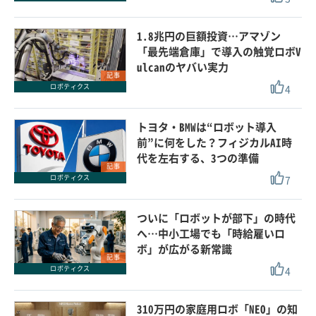
1.8兆円の巨額投資…アマゾン
「最先端倉庫」で導入の触覚ロボV
ulcanのヤバい実力
記事
4
ロボティクス
トヨタ・BMWは“ロボット導入
前”に何をした？フィジカルAI時
代を左右する、3つの準備
記事
7
ロボティクス
ついに「ロボットが部下」の時代
へ…中小工場でも「時給雇いロ
ボ」が広がる新常識
記事
4
ロボティクス
310万円の家庭用ロボ「NEO」の知