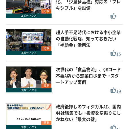
化、「少量多品種」対応の「フレ
キシブル」な設備
記事
ロボティクス
超人手不足時代における中小企業
の自動化戦略、知っておきたい
「補助金」活用法
記事
15
ロボティクス
次世代の「食品物流」、QRコード
不要AGVから惣菜ロボまで…スタ
ートアップ事例
記事
19
ロボティクス
政府後押しのフィジカルAI、国内
44社結集でも…投資を空振りにし
かねない「最大の壁」
記事
3
ロボティクス