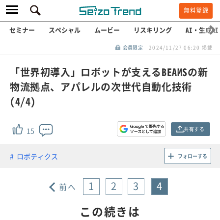
無料登録
セミナー
スペシャル
ムービー
リスキリング
AI・生成AI
会員限定
2024/11/27 06:20 掲載
「世界初導入」ロボットが支えるBEAMSの新
物流拠点、アパレルの次世代自動化技術
(4/4)
共有する
15
ロボティクス
フォローする
1
2
3
4
前へ
この続きは