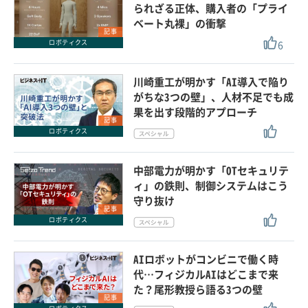
られざる正体、購入者の「プライ
ベート丸裸」の衝撃
記事
6
ロボティクス
川崎重工が明かす「AI導入で陥り
がちな3つの壁」、人材不足でも成
果を出す段階的アプローチ
記事
ロボティクス
中部電力が明かす「OTセキュリテ
ィ」の鉄則、制御システムはこう
守り抜け
記事
ロボティクス
AIロボットがコンビニで働く時
代…フィジカルAIはどこまで来
た？尾形教授ら語る3つの壁
記事