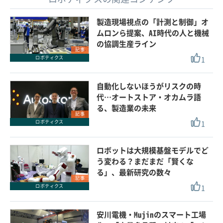
製造現場視点の「計測と制御」オ
ムロンら提案、AI時代の人と機械
の協調生産ライン
記事
1
ロボティクス
自動化しないほうがリスクの時
代…オートストア・オカムラ語
る、製造業の未来
記事
1
ロボティクス
ロボットは大規模基盤モデルでど
う変わる？まだまだ「賢くな
る」、最新研究の数々
記事
1
ロボティクス
安川電機・Mujinのスマート工場