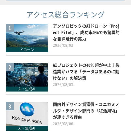
アクセス総合ランキング
アンソロピックのAIドローン「Proj
1
ect Pilot」、成功率0％でも驚異的
な自律飛行の実力
2026/08/03
ドローン
AIプロジェクトの40％超が中止？製
2
造業がハマる「データはあるのに動
けない」の解決策
2026/08/03
AI・生成AI
国内外デザイン賞獲得…コニカミノ
3
ルタ・デザイン部門の「AI活用術」
が凄すぎる理由
2026/08/06
AI・生成AI