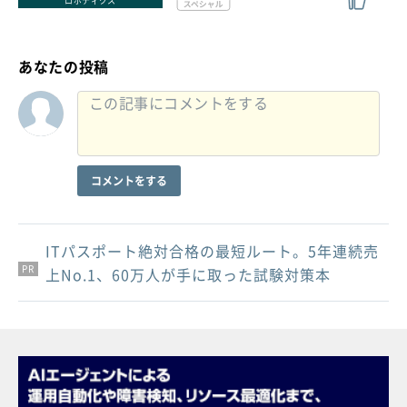
ロボティクス
あなたの投稿
コメントをする
ITパスポート絶対合格の最短ルート。5年連続売
PR
PR
PR
上No.1、60万人が手に取った試験対策本