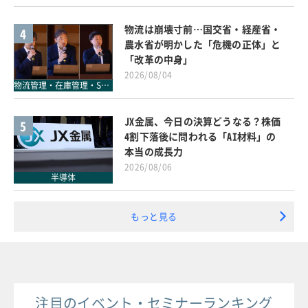
物流は崩壊寸前…国交省・経産省・
4
農水省が明かした「危機の正体」と
「改革の中身」
2026/08/04
物流管理・在庫管理・SCM
JX金属、今日の決算どうなる？株価
5
4割下落後に問われる「AI材料」の
本当の成長力
2026/08/06
半導体
もっと見る
注目のイベント・セミナーランキング