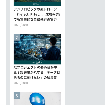
ドローン
アンソロピックのAIドローン
「Project Pilot」、成功率0％
でも驚異的な自律飛行の実力
2026/08/03
2
AI・生成AI
AIプロジェクトの40％超が中
止？製造業がハマる「データは
あるのに動けない」の解決策
2026/08/03
3