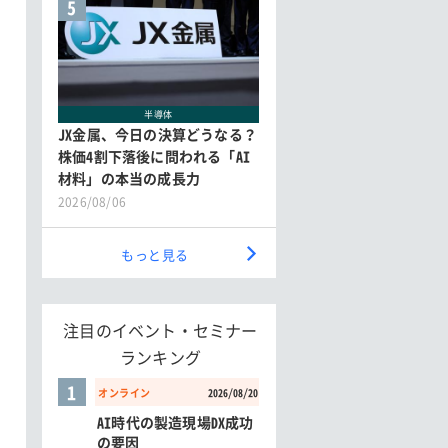
5
半導体
JX金属、今日の決算どうなる？
株価4割下落後に問われる「AI
材料」の本当の成長力
2026/08/06
もっと見る
注目のイベント・セミナー
ランキング
1
オンライン
2026/08/20
AI時代の製造現場DX成功
の要因