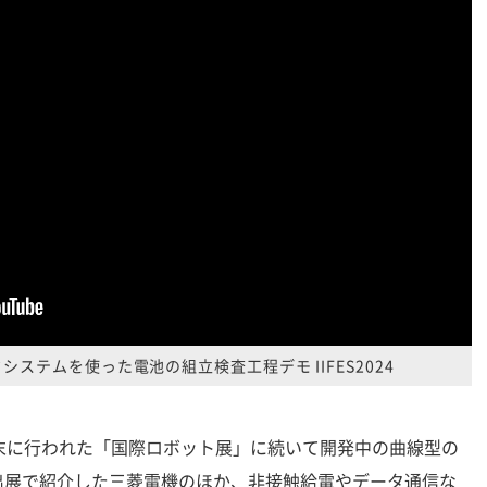
システムを使った電池の組立検査工程デモ IIFES2024
023年末に行われた「国際ロボット展」に続いて開発中の曲線型の
出展で紹介した三菱電機のほか、非接触給電やデータ通信な