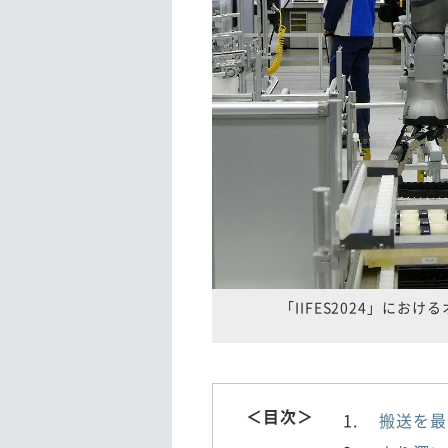
「IIFES2024」に
＜目次＞
搬送を最