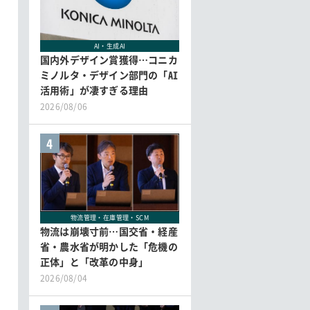
AI・生成AI
国内外デザイン賞獲得…コニカ
ミノルタ・デザイン部門の「AI
活用術」が凄すぎる理由
2026/08/06
4
物流管理・在庫管理・SCM
物流は崩壊寸前…国交省・経産
省・農水省が明かした「危機の
正体」と「改革の中身」
2026/08/04