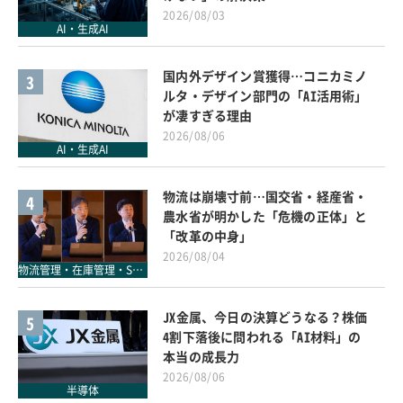
2026/08/03
AI・生成AI
国内外デザイン賞獲得…コニカミノ
3
ルタ・デザイン部門の「AI活用術」
が凄すぎる理由
2026/08/06
AI・生成AI
物流は崩壊寸前…国交省・経産省・
4
農水省が明かした「危機の正体」と
「改革の中身」
2026/08/04
物流管理・在庫管理・SCM
JX金属、今日の決算どうなる？株価
5
4割下落後に問われる「AI材料」の
本当の成長力
2026/08/06
半導体