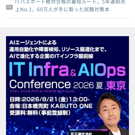
ITパスポート絶対合格の最短ルート。5年連続売
PR
PR
PR
上No.1、60万人が手に取った試験対策本