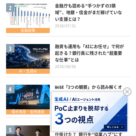
金融庁も認める“手つかずの3領
2
域”、地銀・信金がまだ稼げていな
い支援とは？
2026/07/31
金融政策
融資も運用も「AIにお任せ」で何が
3
起きる？銀行員に残された“超重要
な仕事”とは
2026/08/06
AI・生成AI
WebX「3つの観察」から読み解くオ
4
ンチェーン金融、日本企業を縛
る“同調圧力”の正体
2026/08/03
暗号資産・仮想通貨
なぜ全銀協は「リバースピッチ」を
5
仕掛けた？ 銀行を“協業ハブ”にす