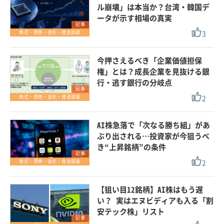
ル崩壊」は本当か？台湾・韓国デ
ータが示す相場の真実
記事
3
株式・債券・金利・資金調達
今押さえるべき「企業価値担保
権」とは？成長企業を見抜ける銀
行・逃す銀行の分岐点
記事
2
株式・債券・金利・資金調達
AI株急落で「次なる勝ち組」があ
ぶり出される…投資家が今狙うべ
き“上昇銘柄”の条件
記事
2
株式・債券・金利・資金調達
【狙い目12銘柄】AI株はもう遅
い？ 実はエヌビディアも入る「割
安テック株」リスト
記事