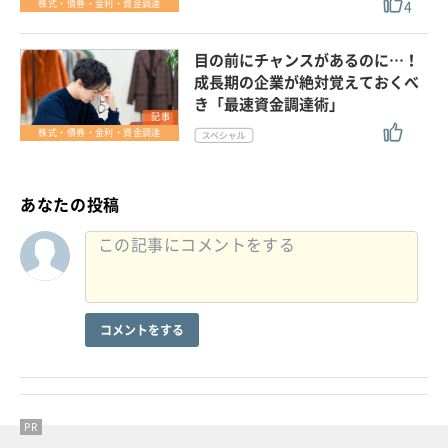
4
株式・債券・金利・資金調達
目の前にチャンスがあるのに…！
成長期の企業が絶対覚えておくべ
き「最速資金調達術」
記事
株式・債券・金利・資金調達
あなたの投稿
コメントをする
PR
PR
PR