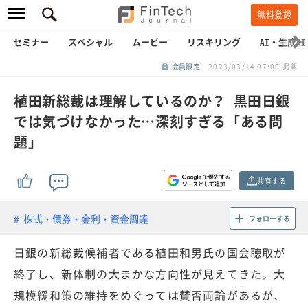
無料登録
セミナー
スペシャル
ムービー
リスキリング
AI・生成AI
会員限定
2023/03/14 07:00 掲載
植田新総裁は理解しているのか？ 黒田日銀
では気づけなかった…深刻すぎる「ある問
題」
共有する
株式・債券・金利・資金調達
フォローする
日銀の新総裁候補者である植田和男氏の国会聴取が
終了し、新体制の大まかな方向性が見えてきた。大
規模緩和策の維持をめぐっては賛否両論があるが、