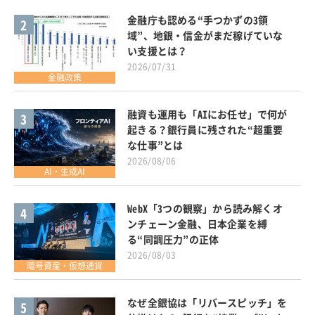
金融庁も認める“手つかずの3領
2
域”、地銀・信金がまだ稼げていな
い支援とは？
2026/07/31
金融政策
融資も運用も「AIにお任せ」で何が
3
起きる？銀行員に残された“超重要
な仕事”とは
2026/08/06
AI・生成AI
WebX「3つの観察」から読み解くオ
4
ンチェーン金融、日本企業を縛
る“同調圧力”の正体
2026/08/03
暗号資産・仮想通貨
なぜ全銀協は「リバースピッチ」を
5