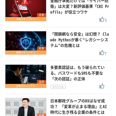
金融庁準拠だけでは「サイバー防
衛」は大変？新評価基準「CRI Pr
ofile」が役立つワケ
記事
3
金融セキュリティ
「閉鎖網なら安全」は幻想？ Cla
ude Mythosが暴く“レガシーシス
テム”の危機とは
記事
7
金融セキュリティ
多要素認証は、もう破られてい
る。パスワードもSMSも不要な
「次の認証」の正体
記事
金融セキュリティ
日本郵政グループのDXはなぜ成
功？ 「変革が止まる理由」とAI
時代に生き残る企業の条件とは
記事