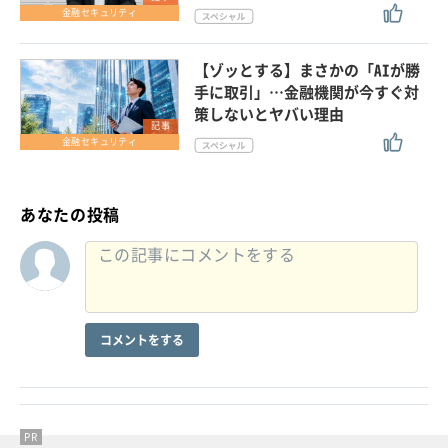
金融セキュリティ
【ゾッとする】まさかの「AIが勝
手に取引」…金融機関が今すぐ対
策しないとヤバい理由
記事
金融セキュリティ
あなたの投稿
コメントをする
PR
PR
PR