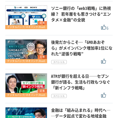
ソニー銀行の「web3戦略」に熱視
線？ 若年層をも惹きつける“エン
タメ×金融”の全貌
記事
6
デジタルバンク/ネオバンク/BaaS
後発だからこそ…「GMOあおぞ
ら」がメインバンク増加率1位にな
れた“逆張り戦略”
記事
デジタルバンク/ネオバンク/BaaS
ATMが銀行を超える日──セブン
銀行が語る、生活も行政もつなぐ
「新インフラ戦略」
記事
デジタルバンク/ネオバンク/BaaS
金融は「組み込まれる」時代へ─
─データ起点で変わる地域金融