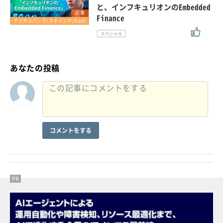
と、インフキュリオンのEmbedded
記事
Finance
デジタルバンク/ネオバンク/BaaS
あなたの投稿
コメントをする
PR
PR
PR