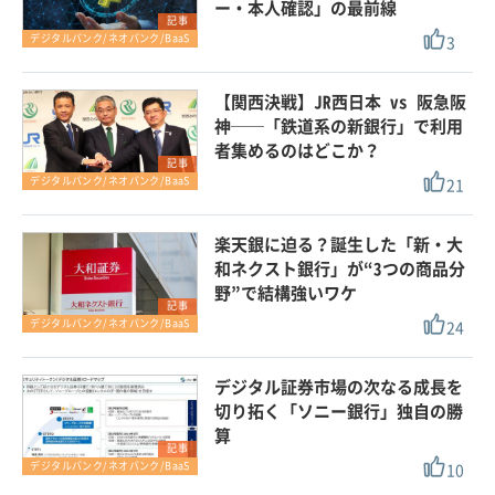
ー・本人確認」の最前線
記事
3
デジタルバンク/ネオバンク/BaaS
【関西決戦】JR西日本 vs 阪急阪
神──「鉄道系の新銀行」で利用
者集めるのはどこか？
記事
21
デジタルバンク/ネオバンク/BaaS
楽天銀に迫る？誕生した「新・大
和ネクスト銀行」が“3つの商品分
野”で結構強いワケ
記事
24
デジタルバンク/ネオバンク/BaaS
デジタル証券市場の次なる成長を
切り拓く「ソニー銀行」独自の勝
算
記事
10
デジタルバンク/ネオバンク/BaaS