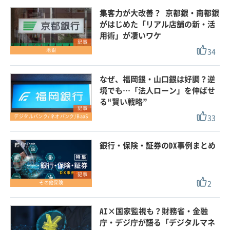
集客力が大改善？ 京都銀・南都銀
がはじめた「リアル店舗の新・活
用術」が凄いワケ
記事
34
地銀
なぜ、福岡銀・山口銀は好調？逆
境でも…「法人ローン」を伸ばせ
る“賢い戦略”
記事
33
デジタルバンク/ネオバンク/BaaS
銀行・保険・証券のDX事例まとめ
記事
2
その他保険
AI×国家監視も？財務省・金融
庁・デジ庁が語る「デジタルマネ