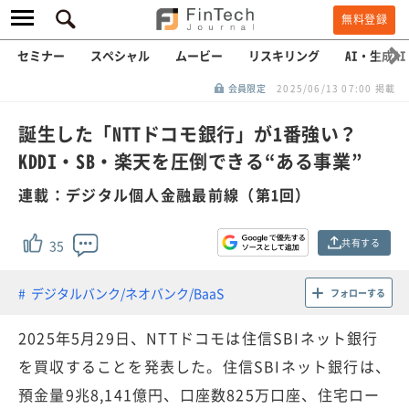
無料登録
セミナー
スペシャル
ムービー
リスキリング
AI・生成AI
会員限定
2025/06/13 07:00 掲載
誕生した「NTTドコモ銀行」が1番強い？
KDDI・SB・楽天を圧倒できる“ある事業”
連載：デジタル個人金融最前線（第1回）
共有する
35
デジタルバンク/ネオバンク/BaaS
フォローする
2025年5月29日、NTTドコモは住信SBIネット銀行
を買収することを発表した。住信SBIネット銀行は、
預金量9兆8,141億円、口座数825万口座、住宅ロー