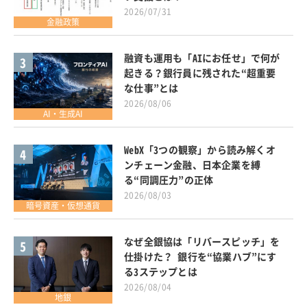
2026/07/31
金融政策
融資も運用も「AIにお任せ」で何が
3
起きる？銀行員に残された“超重要
な仕事”とは
2026/08/06
AI・生成AI
WebX「3つの観察」から読み解くオ
4
ンチェーン金融、日本企業を縛
る“同調圧力”の正体
2026/08/03
暗号資産・仮想通貨
なぜ全銀協は「リバースピッチ」を
5
仕掛けた？ 銀行を“協業ハブ”にす
る3ステップとは
2026/08/04
地銀