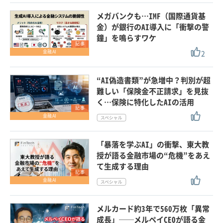
メガバンクも…IMF（国際通貨基
金）が銀行のAI導入に「衝撃の警
鐘」を鳴らすワケ
記事
2
金融AI
“AI偽造書類”が急増中？判別が超
難しい「保険金不正請求」を見抜
く…保険に特化したAIの活用
記事
金融AI
「暴落を学ぶAI」の衝撃、東大教
授が語る金融市場の“危機”をあえ
て生成する理由
記事
金融AI
メルカード約3年で560万枚「異常
成長」──メルペイCEOが語る金