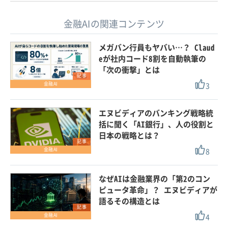
金融AIの関連コンテンツ
メガバン行員もヤバい…？ Claud
eが社内コード8割を自動執筆の
「次の衝撃」とは
記事
3
金融AI
エヌビディアのバンキング戦略統
括に聞く「AI銀行」、人の役割と
日本の戦略とは？
記事
8
金融AI
なぜAIは金融業界の「第2のコン
ピュータ革命」？ エヌビディアが
語るその構造とは
記事
4
金融AI