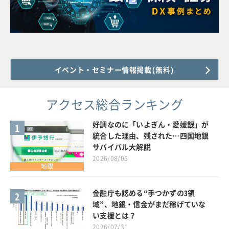
イベント・セミナー情報掲載(無料)
アクセス総合ランキング
好調なのに「いよぎん・愛媛銀」が
1
統合した理由、残された…四国地銀
サバイバル大解説
2026/08/05
地銀
金融庁も認める“手つかずの3領
2
域”、地銀・信金がまだ稼げていな
い支援とは？
2026/07/31