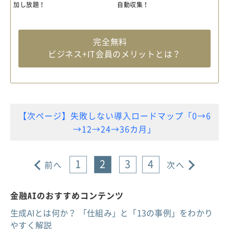
加し放題！
自動収集！
完全無料
ビジネス+IT会員のメリットとは？
【次ページ】失敗しない導入ロードマップ「0→6
→12→24→36カ月」
1
2
3
4
前へ
次へ
金融AIのおすすめコンテンツ
生成AIとは何か？ 「仕組み」と「13の事例」をわかり
やすく解説