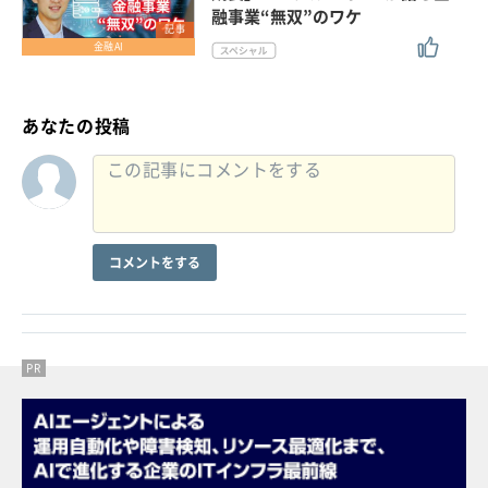
融事業“無双”のワケ
記事
金融AI
あなたの投稿
コメントをする
PR
PR
PR