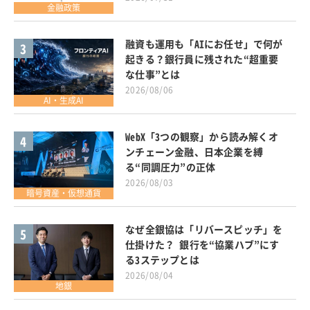
金融政策
融資も運用も「AIにお任せ」で何が
3
起きる？銀行員に残された“超重要
な仕事”とは
2026/08/06
AI・生成AI
WebX「3つの観察」から読み解くオ
4
ンチェーン金融、日本企業を縛
る“同調圧力”の正体
2026/08/03
暗号資産・仮想通貨
なぜ全銀協は「リバースピッチ」を
5
仕掛けた？ 銀行を“協業ハブ”にす
る3ステップとは
2026/08/04
地銀