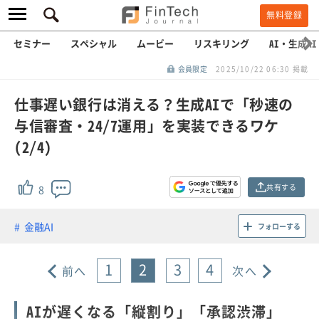
無料登録
セミナー
スペシャル
ムービー
リスキリング
AI・生成AI
会員限定
2025/10/22 06:30 掲載
仕事遅い銀行は消える？生成AIで「秒速の
与信審査・24/7運用」を実装できるワケ
(2/4)
共有する
8
金融AI
フォローする
1
2
3
4
前へ
次へ
AIが遅くなる「縦割り」「承認渋滞」