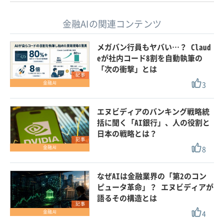
金融AIの関連コンテンツ
メガバン行員もヤバい…？ Claud
eが社内コード8割を自動執筆の
「次の衝撃」とは
記事
3
金融AI
エヌビディアのバンキング戦略統
括に聞く「AI銀行」、人の役割と
日本の戦略とは？
記事
8
金融AI
なぜAIは金融業界の「第2のコン
ピュータ革命」？ エヌビディアが
語るその構造とは
記事
4
金融AI