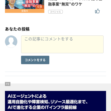
融事業“無双”のワケ
記事
金融AI
あなたの投稿
コメントをする
PR
PR
PR