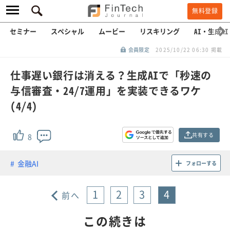
無料登録
セミナー
スペシャル
ムービー
リスキリング
AI・生成AI
会員限定
2025/10/22 06:30 掲載
仕事遅い銀行は消える？生成AIで「秒速の
与信審査・24/7運用」を実装できるワケ
(4/4)
共有する
8
金融AI
フォローする
1
2
3
4
前へ
この続きは