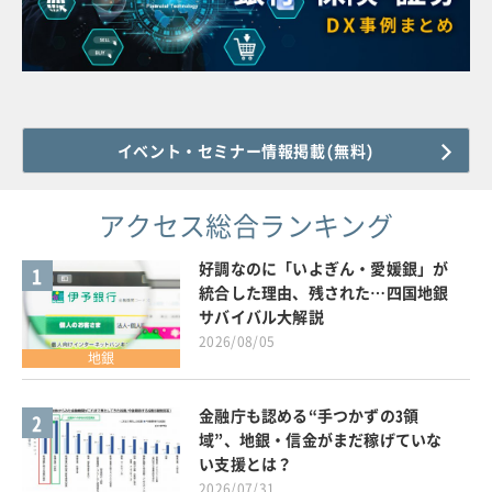
イベント・セミナー情報掲載(無料)
アクセス総合ランキング
好調なのに「いよぎん・愛媛銀」が
1
統合した理由、残された…四国地銀
サバイバル大解説
2026/08/05
地銀
金融庁も認める“手つかずの3領
2
域”、地銀・信金がまだ稼げていな
い支援とは？
2026/07/31