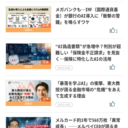
メガバンクも…IMF（国際通貨基
金）が銀行のAI導入に「衝撃の警
鐘」を鳴らすワケ
記事
2
金融AI
“AI偽造書類”が急増中？判別が超
難しい「保険金不正請求」を見抜
く…保険に特化したAIの活用
記事
金融AI
「暴落を学ぶAI」の衝撃、東大教
授が語る金融市場の“危機”をあえ
て生成する理由
記事
金融AI
メルカード約3年で560万枚「異常
成長」──メルペイCEOが語る金