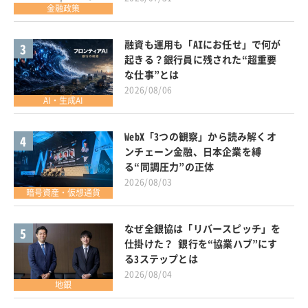
金融政策
融資も運用も「AIにお任せ」で何が
3
起きる？銀行員に残された“超重要
な仕事”とは
2026/08/06
AI・生成AI
WebX「3つの観察」から読み解くオ
4
ンチェーン金融、日本企業を縛
る“同調圧力”の正体
2026/08/03
暗号資産・仮想通貨
なぜ全銀協は「リバースピッチ」を
5
仕掛けた？ 銀行を“協業ハブ”にす
る3ステップとは
2026/08/04
地銀